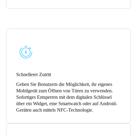
Sweden
Svenska
English
Norway
Norsk
English
Finland
Finnish
English
Schnellerer Zutritt
Auswahl als Standard speichern
Geben Sie Benutzern die Möglichkeit, ihr eigenes
Mobilgerät zum Öffnen von Türen zu verwenden.
Sofortiges Entsperren mit dem digitalen Schlüssel
über ein Widget, eine Smartwatch oder auf Android-
Geräten auch mittels NFC-Technologie.