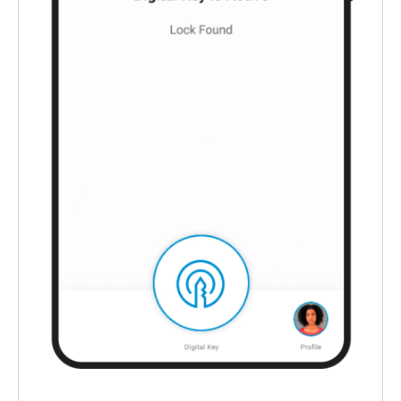
Portugal
Português
Italy
Italiano
Russia
Russian
Poland
Polski
Czech Republic
Čeština
Denmark
Danskere
English