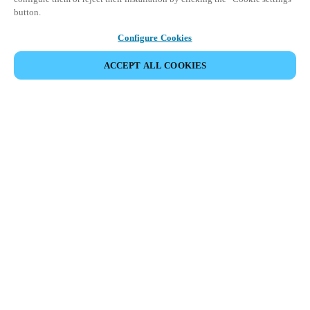
button.
Configure Cookies
ACCEPT ALL COOKIES
Partner Area
Rechtliche Hinweise
Sicherheit
Karriere
Download Teamviewer Client
Ethik-Kanäle
Region und Sprache ändern:
SWITZERLAND
|
IT
FR
DE