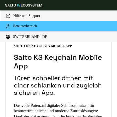
Hilfe und Support
Benutzerbereich
Wählen Sie Ihren Standort und Ihre Sprache
HOME
TECHNOLOGIEPLATTFORMEN
SWITZERLAND | DE
SALTO KS
SALTO KS PRODUCTS
SALTO KS KEYCHAIN MOBILE APP
Europe
North America
Caribbean - Lati
Global
Salto KS Keychain Mobile
App
Switzerland
|
Deutsch
Türen schneller öffnen mit
Germany
einer schlanken und zugleich
Deutsch
sicheren App.
Switzerland
Das volle Potenzial digitaler Schlüssel nutzen für
Deutsch
Français
Italiano
benutzerfreundliche und moderne Zutrittslösungen:
Dank der Fokussierung auf die Funktion der digitalen