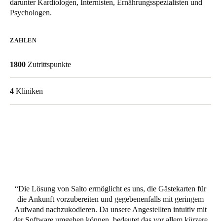
darunter Kardiologen, Internisten, Ernährungsspezialisten und
United Kingdom
Psychologen.
English
ZAHLEN
Ireland
English
1800
Zutrittspunkte
France
4
Kliniken
Français
Netherlands
Nederlands
English
Belgium
Français
Nederlands
English
Die Lösung von Salto ermöglicht es uns, die Gästekarten für
Spain
die Ankunft vorzubereiten und gegebenenfalls mit geringem
Español
Aufwand nachzukodieren. Da unsere Angestellten intuitiv mit
der Software umgehen können, bedeutet das vor allem kürzere