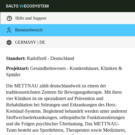
Hilfe und Support
Benutzerbereich
HOME
BRANCHENLÖSUNGEN
ANWENDUNGSBEISPIELE
KLINIKEN METTNAU
Wählen Sie Ihren Standort und Ihre Sprache
Kliniken METTNAU
GERMANY | DE
Europe
North America
Caribbean - Lati
Global
Standort:
Radolfzell - Deutschland
Projektart:
Gesundheitswesen - Krankenhäuser, Kliniken &
Spitäler
Germany
|
Deutsch
Die METTNAU zählt deutschlandweit zu einem der
traditionsreichsten Zentren für Bewegungstherapie. Mit ihren
Germany
vier Kliniken ist sie spezialisiert auf Prävention und
Deutsch
Rehabilitation bei Störungen und Erkrankungen des Herz-
Kreislauf-Systems. Begleitend behandelt werden unter anderem
Stoffwechselerkrankungen, orthopädische Funktionsstörungen
Switzerland
und die Folgen psychischer Überlastung. Das METTNAU-
Deutsch
Français
Italiano
Team besteht aus Sportlehrern, Therapeuten sowie Medizinern,