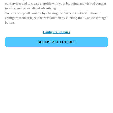
our services and to create a profile with your browsing and viewed content
to show you personalized advertising.
You can accept all cookies by clicking the "Accept cookies" button or
configure them or reject their installation by clicking the “Cookie settings”
button.
Configure Cookies
ACCEPT ALL COOKIES
Partner Area
Rechtliche Hinweise
Sicherheit
Karriere
Ethik-Kanäle