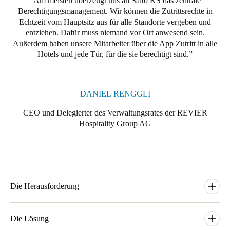
Am meisten überzeugt uns an Salto KS das zentrale
Berechtigungsmanagement. Wir können die Zutrittsrechte in
Portugal
Echtzeit vom Hauptsitz aus für alle Standorte vergeben und
Português
entziehen. Dafür muss niemand vor Ort anwesend sein.
Außerdem haben unsere Mitarbeiter über die App Zutritt in alle
Italy
Hotels und jede Tür, für die sie berechtigt sind.
Italiano
Russia
DANIEL RENGGLI
Russian
CEO und Delegierter des Verwaltungsrates der REVIER
Hospitality Group AG
Poland
Polski
Czech Republic
Čeština
Die Herausforderung
Denmark
Die Schweizer REVIER Hospitality Group mit Sitz in
Danskere
Lenzerheide entwickelt und betreibt neuartige
Die Lösung
English
Beherbergungskonzepte, welche sich an veränderten