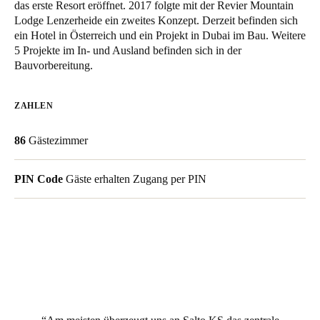
das erste Resort eröffnet. 2017 folgte mit der Revier Mountain
United Kingdom
Lodge Lenzerheide ein zweites Konzept. Derzeit befinden sich
English
ein Hotel in Österreich und ein Projekt in Dubai im Bau. Weitere
5 Projekte im In- und Ausland befinden sich in der
Bauvorbereitung.
Ireland
English
ZAHLEN
France
86
Gästezimmer
Français
Netherlands
PIN Code
Gäste erhalten Zugang per PIN
Nederlands
English
Belgium
Français
Nederlands
English
Spain
Español