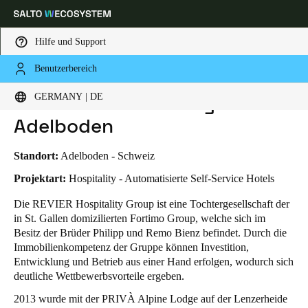
Hilfe und Support
Benutzerbereich
HOME
BRANCHENLÖSUNGEN
ANWENDUNGSBEISPIELE
REVIER MOUNTAIN LODGE ADELBODEN
Wählen Sie Ihren Standort und Ihre Sprache
Revier Mountain Lodge
GERMANY | DE
Adelboden
Europe
North America
Caribbean - Lati
Global
Standort:
Adelboden - Schweiz
Germany
|
Deutsch
Projektart:
Hospitality - Automatisierte Self-Service Hotels
Die REVIER Hospitality Group ist eine Tochtergesellschaft der
in St. Gallen domizilierten Fortimo Group, welche sich im
Germany
Besitz der Brüder Philipp und Remo Bienz befindet. Durch die
Deutsch
Immobilienkompetenz der Gruppe können Investition,
Entwicklung und Betrieb aus einer Hand erfolgen, wodurch sich
Switzerland
deutliche Wettbewerbsvorteile ergeben.
Deutsch
Français
Italiano
2013 wurde mit der PRIVÀ Alpine Lodge auf der Lenzerheide