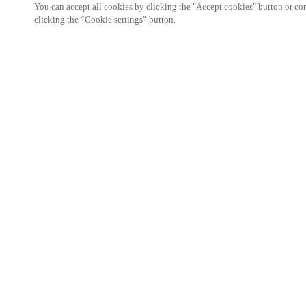
You can accept all cookies by clicking the "Accept cookies" button or conf
clicking the “Cookie settings” button.
Partner Area
Rechtliche Hinweise
Sicherheit
Karriere
Ethik-Kanäle
Region und Sprache ändern:
GERMANY
|
DE
MYLOCK.
KONFIGURIEREN SIE IHRE TÜRHARDWAR