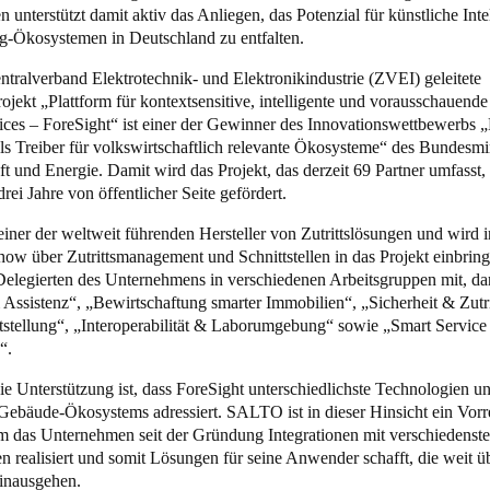
unterstützt damit aktiv das Anliegen, das Potenzial für künstliche Inte
g-Ökosystemen in Deutschland zu entfalten.
Spain
Español
tralverband Elektrotechnik- und Elektronikindustrie (ZVEI) geleitete
ojekt „Plattform für kontextsensitive, intelligente und vorausschauende
ices – ForeSight“ ist einer der Gewinner des Innovationswettbewerbs 
Russia
als Treiber für volkswirtschaftlich relevante Ökosysteme“ des Bundesmi
Russian
ft und Energie. Damit wird das Projekt, das derzeit 69 Partner umfasst, 
rei Jahre von öffentlicher Seite gefördert.
Denmark
iner der weltweit führenden Hersteller von Zutrittslösungen und wird 
Danskere
English
ow über Zutrittsmanagement und Schnittstellen in das Projekt einbrin
Delegierten des Unternehmens in verschiedenen Arbeitsgruppen mit, da
Finland
Assistenz“, „Bewirtschaftung smarter Immobilien“, „Sicherheit & Zutri
Finnish
English
tstellung“, „Interoperabilität & Laborumgebung“ sowie „Smart Service
“.
die Unterstützung ist, dass ForeSight unterschiedlichste Technologien 
 Gebäude-Ökosystems adressiert. SALTO ist in dieser Hinsicht ein Vorr
m das Unternehmen seit der Gründung Integrationen mit verschiedenst
n realisiert und somit Lösungen für seine Anwender schafft, die weit ü
inausgehen.