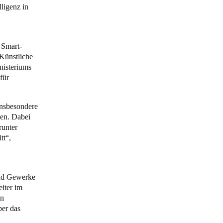
lligenz in
Portugal
Português
 Smart-
„Künstliche
Poland
nisteriums
Polski
für
Sweden
insbesondere
Svenska
English
gen. Dabei
runter
tt“,
und Gewerke
eiter im
en
ber das