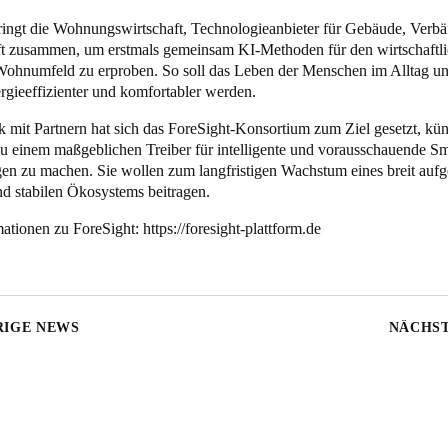
ringt die Wohnungswirtschaft, Technologieanbieter für Gebäude, Verb
t zusammen, um erstmals gemeinsam KI-Methoden für den wirtschaftl
Wohnumfeld zu erproben. So soll das Leben der Menschen im Alltag u
ergieeffizienter und komfortabler werden.
 mit Partnern hat sich das ForeSight-Konsortium zum Ziel gesetzt, kün
 zu einem maßgeblichen Treiber für intelligente und vorausschauende Sm
 zu machen. Sie wollen zum langfristigen Wachstum eines breit aufge
d stabilen Ökosystems beitragen.
tionen zu ForeSight: https://foresight-plattform.de
IGE NEWS
NÄCHS