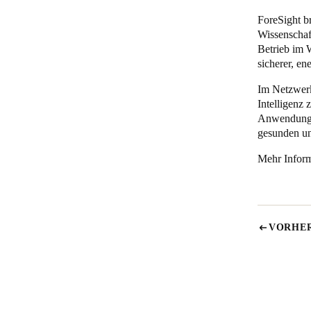
ForeSight b
Wissenschaf
Betrieb im 
sicherer, en
Im Netzwerk
Intelligenz
Anwendungen
gesunden un
Mehr Informa
VORHER