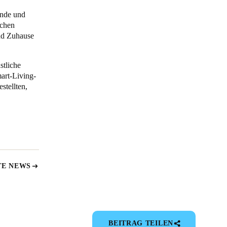
ände und
ichen
nd Zuhause
stliche
art-Living-
stellten,
TE NEWS
BEITRAG TEILEN