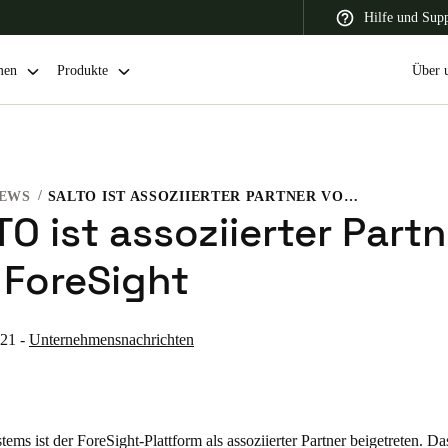
Hilfe und Sup
men
Produkte
Über 
EWS
SALTO IST ASSOZIIERTER PARTNER VON FORESIGHT
 Latin America
Africa, Middle East, and India
Asia Pacific
O ist assoziierter Partn
 ForeSight
021
-
Unternehmensnachrichten
Switzerland
Deutsch
Français
Italiano
France
s ist der ForeSight-Plattform als assoziierter Partner beigetreten. Da
Français