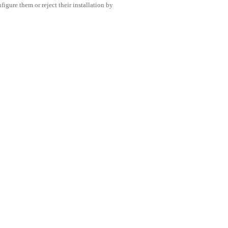
igure them or reject their installation by
Diesen Beitrag teilen
E