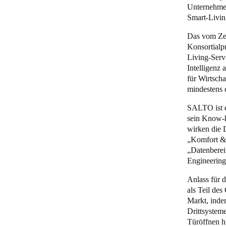
Unternehmen 
Smart-Livin
Belgium
Français
Nederlands
English
Das vom Zen
Konsortialpr
Living-Serv
Italy
Intelligenz 
Italiano
für Wirtscha
mindestens d
Czech Republic
SALTO ist e
Čeština
sein Know-h
wirken die 
Norway
„Komfort & 
Norsk
English
„Datenberei
Engineering
Anlass für 
Auswahl als Standard speichern
als Teil des
Markt, inde
Drittsysteme
Türöffnen h