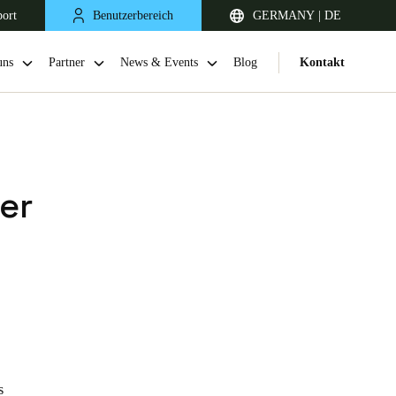
port
Benutzerbereich
GERMANY | DE
uns
Partner
News & Events
Blog
Kontakt
er
United Kingdom
English
Netherlands
s
Nederlands
English