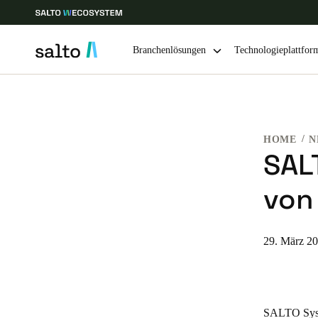
Branchenlösungen
Technologieplattfor
Wählen Sie Ihren Standort und Ihre Sprache
HOME
N
Europe
North America
Caribbean -
Global
SALT
von
Germany
|
Deutsch
Germany
29. März 2
Deutsch
Ireland
SALTO System
English