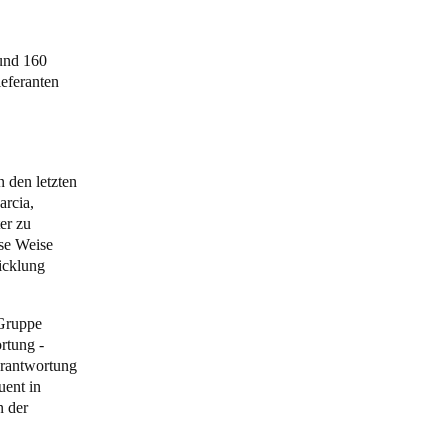
und 160
eferanten
 den letzten
arcia,
er zu
se Weise
icklung
Gruppe
rtung -
erantwortung
uent in
n der