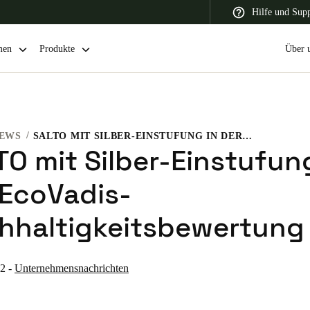
Hilfe und Sup
men
Produkte
Über 
EWS
SALTO MIT SILBER-EINSTUFUNG IN DER ECOVADIS-NACHHALTIGKEITSBEWERTUNG
 Latin America
Africa, Middle East, and India
Asia Pacific
TO mit Silber-Einstufun
 EcoVadis-
hhaltigkeitsbewertung
Switzerland
Deutsch
Français
Italiano
22
-
Unternehmensnachrichten
France
Français