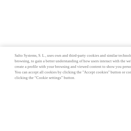
Salto Systems, S. L., uses own and third-party cookies and similar technolo
browsing, to gain a better understanding of how users interact with the we
create a profile with your browsing and viewed content to show you perso
You can accept all cookies by clicking the "Accept cookies" button or conf
clicking the “Cookie settings” button.
Partner Area
Rechtliche Hinweise