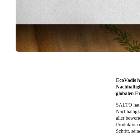
EcoVadis h
Nachhaltigk
globalen Ev
SALTO hat z
Nachhaltigk
aller bewer
Produktion 
Schritt, sei