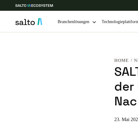
Branchenlösungen
Technologieplattfor
Wählen Sie Ihren Standort und Ihre Sprache
HOME
N
Europe
North America
Caribbean -
Global
SAL
der
Germany
|
Deutsch
Nac
Germany
Deutsch
23. Mai 20
Ireland
English