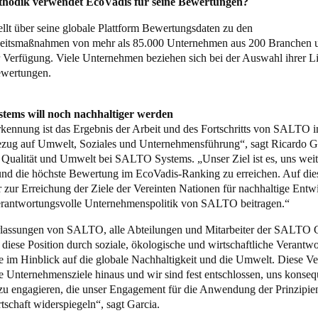
hodik verwendet EcoVadis für seine Bewertungen?
ellt über seine globale Plattform Bewertungsdaten zu den
keitsmaßnahmen von mehr als 85.000 Unternehmen aus 200 Branchen 
 Verfügung. Viele Unternehmen beziehen sich bei der Auswahl ihrer Li
Bewertungen.
ems will noch nachhaltiger werden
kennung ist das Ergebnis der Arbeit und des Fortschritts von SALTO in
ezug auf Umwelt, Soziales und Unternehmensführung“, sagt Ricardo G
r Qualität und Umwelt bei SALTO Systems. „Unser Ziel ist es, uns weit
und die höchste Bewertung im EcoVadis-Ranking zu erreichen. Auf die
 zur Erreichung der Ziele der Vereinten Nationen für nachhaltige Entw
erantwortungsvolle Unternehmenspolitik von SALTO beitragen.“
lassungen von SALTO, alle Abteilungen und Mitarbeiter der SALTO 
 diese Position durch soziale, ökologische und wirtschaftliche Verantwo
e im Hinblick auf die globale Nachhaltigkeit und die Umwelt. Diese V
ie Unternehmensziele hinaus und wir sind fest entschlossen, uns konseq
 zu engagieren, die unser Engagement für die Anwendung der Prinzipie
tschaft widerspiegeln“, sagt Garcia.