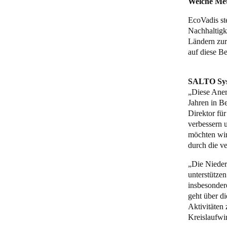
Welche Met
EcoVadis st
Nachhaltig
Ländern zur
auf diese 
SALTO Syst
„Diese Aner
Jahren in B
Direktor fü
verbessern 
möchten wir
durch die v
„Die Nieder
unterstützen
insbesonder
geht über d
Aktivitäten
Kreislaufwir