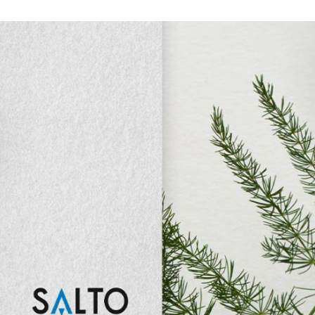
Spain
Español
Russia
Russian
Denmark
Danskere
English
Finland
Finnish
English