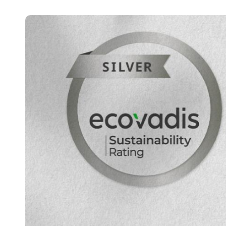
Belgium
Français
Nederlands
English
Italy
Italiano
Czech Republic
Čeština
Norway
Norsk
English
Auswahl als Standard speichern