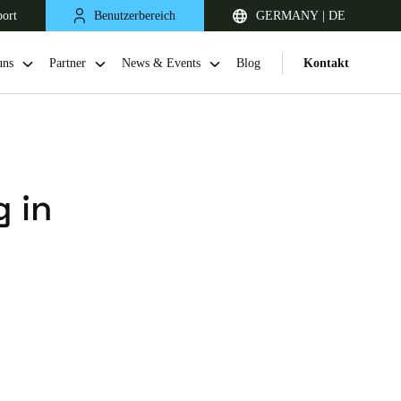
port
Benutzerbereich
GERMANY | DE
uns
Partner
News & Events
Blog
Kontakt
g in
United Kingdom
English
Netherlands
Nederlands
English