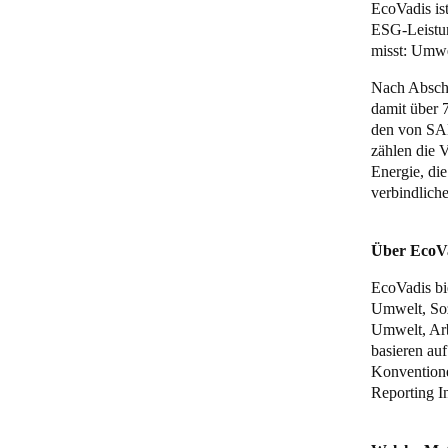
EcoVadis is
ESG-Leistu
misst: Umwe
Nach Abschl
damit über 
den von SA
zählen die 
Energie, di
verbindlich
Über EcoV
EcoVadis bi
Umwelt, Soz
Umwelt, Arb
basieren au
Konventione
Reporting I