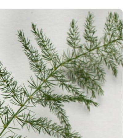
Portugal
Português
Poland
Polski
Sweden
Svenska
English