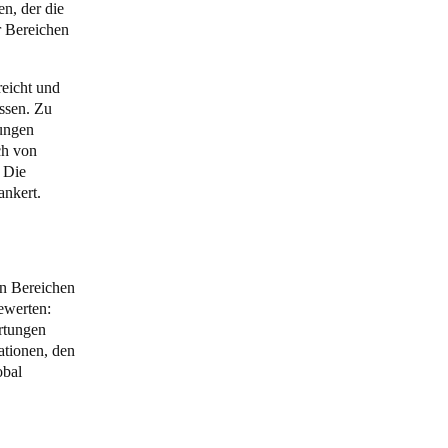
n, der die
r Bereichen
eicht und
ssen. Zu
ungen
ch von
 Die
ankert.
en Bereichen
ewerten:
rtungen
ationen, den
obal