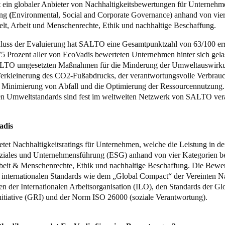
t ein globaler Anbieter von Nachhaltigkeitsbewertungen für Unternehme
ng
(
Environmental, Social and Corporate Governance) anhand von vie
lt, Arbeit und Menschenrechte, Ethik und nachhaltige Beschaffung.
uss der Evaluierung hat SALTO eine Gesamtpunktzahl von 63/100 err
75 Prozent aller von EcoVadis bewerteten Unternehmen hinter sich gela
LTO umgesetzten Maßnahmen für die Minderung der Umweltauswirk
Verkleinerung des CO2-Fußabdrucks, der verantwortungsvolle Verbrau
e Minimierung von Abfall und die Optimierung der Ressourcennutzung.
en Umweltstandards sind fest im weltweiten Netzwerk von SALTO ver
adis
etet Nachhaltigkeitsratings für Unternehmen, welche die Leistung in d
iales und Unternehmensführung (ESG) anhand von vier Kategorien b
eit & Menschenrechte, Ethik und nachhaltige Beschaffung. Die Bewe
f internationalen Standards wie dem „Global Compact“ der Vereinten N
n der Internationalen Arbeitsorganisation (ILO), den Standards der Gl
nitiative (GRI) und der Norm ISO 26000 (soziale Verantwortung).