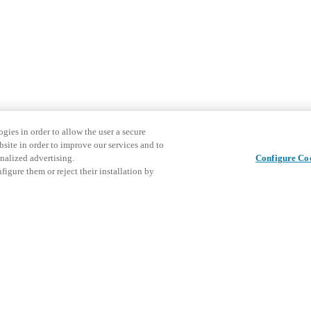
gies in order to allow the user a secure
bsite in order to improve our services and to
nalized advertising.
Configure Co
igure them or reject their installation by
Diesen Beitrag teilen