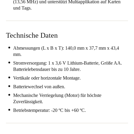
(13,56 MHz) und unterstützt Multiapplikation auf Karten
Portugal
und Tags.
Português
Italy
Technische Daten
Italiano
Abmessungen (L x B x T): 140,0 mm x 37,7 mm x 43,4
Russia
mm.
Russian
Stromversorgung: 1 x 3,6 V Lithium-Batterie, Größe AA.
Batterielebensdauer bis zu 10 Jahre.
Poland
Vertikale oder horizontale Montage.
Polski
Batteriewechsel von außen.
Mechanische Verriegelung (Motor) für höchste
Czech Republic
Zuverlässigkeit.
Čeština
Betriebstemperatur: -20 ºC bis +60 ºC.
Denmark
Danskere
English