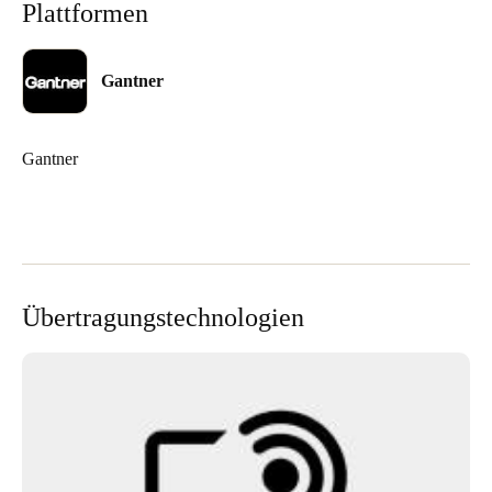
Plattformen
Sweden
Svenska
English
Gantner
Norway
Norsk
English
Gantner
Finland
Finnish
English
Auswahl als Standard speichern
Übertragungstechnologien