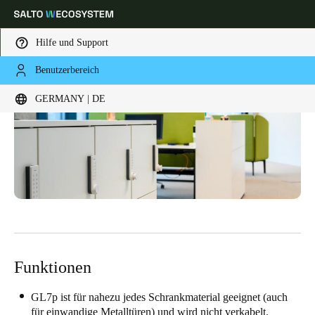
Hilfe und Support
Benutzerbereich
Wählen Sie Ihren Standort und Ihre Sprache
GERMANY | DE
Europe
North America
Caribbean - Lati
Global
Germany
|
Deutsch
Germany
Deutsch
Funktionen
Switzerland
Deutsch
Français
Italiano
GL7p ist für nahezu jedes Schrankmaterial geeignet (auch
für einwandige Metalltüren) und wird nicht verkabelt.