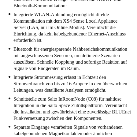
Bluetooth-Kommunikation:
United Kingdom
Integrierte WLAN-Anbindung ermöglicht direkte
English
Kommunikation mit dem XS4 Sense Local Appliance
Server (LAS, nur im Online-Modus). Vereinfacht die
Ireland
Einrichtung, da kein kabelgebundener Ethernet-Anschluss
English
erforderlich ist.
Bluetooth für energiesparende Nahbereichskommunikation
France
mit angeschlossenen Sensoren, um definierte Szenarien
Français
auszulösen. Schnelle Kopplung und sofortige Reaktion auf
Signale von Endgeräten im Raum.
Netherlands
Integrierte Strommessung erfasst in Echtzeit den
Nederlands
Stromverbrauch von bis zu 16 Ampere in den überwachten
English
Leitungen, was detaillierte Analysen ermöglicht.
Belgium
Schnittstelle zum Salto InRoomNode (C08) für nahtlose
Integration in die Salto Space Zutrittsplattform. Vereinfacht
Français
Nederlands
English
die Installation und gewährleistet eine zuverlässige BLUEnet
Funkvernetzung zwischen den Komponenten.
Spain
Separate Eingänge verarbeiten Signale von vorhandenen
Español
kabelgebundenen Magnetkontakten oder ähnlichen