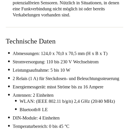
potenzialfreien Sensoren. Nützlich in Situationen, in denen
Portugal
eine Funkverbindung nicht möglich ist oder bereits
Português
Verkabelungen vorhanden sind.
Italy
Italiano
Technische Daten
Russia
Abmessungen: 124,0 x 70,0 x 70,5 mm (H x B x T)
Russian
Stromversorgung: 110 bis 230 V Wechselstrom
Leistungsaufnahme: 5 bis 10 W
Poland
2 Relais (1 A) für Steckdosen- und Beleuchtungssteuerung
Polski
Energiemessgerät: misst Ströme bis zu 16 Ampere
Czech Republic
Antennen: 2 Einheiten
Čeština
WLAN: (IEEE 802.11 b/g/n) 2,4 GHz (20/40 MHz)
Bluetooth® LE
Denmark
DIN-Module: 4 Einheiten
Danskere
English
Temperaturbereich: 0 bis 45 °C