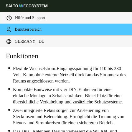
Hilfe und Support
Benutzerbereich
Wählen Sie Ihren Standort und Ihre Sprache
GERMANY | DE
Europe
North America
Caribbean - Lati
Funktionen
Global
Flexible Wechselstrom-Eingangsspannung für 110 bis 230
Volt. Kann ohne externe Netzteil direkt an das Stromnetz des
Germany
|
Deutsch
Raums angeschlossen werden.
Kompakte Bauweise mit vier DIN-Einheiten für eine
Germany
einfache Montage in Schaltschränken. Bietet Platz für eine
übersichtliche Verkabelung und zusätzliche Schutzsysteme.
Deutsch
Zwei integrierte Relais sorgen zur Ansteuerung von
Switzerland
Steckdosen und Beleuchtung. Ermöglicht die Trennung von
Steuer- und Stromkreisen für einen sichereren Betrieb.
Deutsch
Français
Italiano
Das Dual-Antennen-Design verbessert die WLAN- und