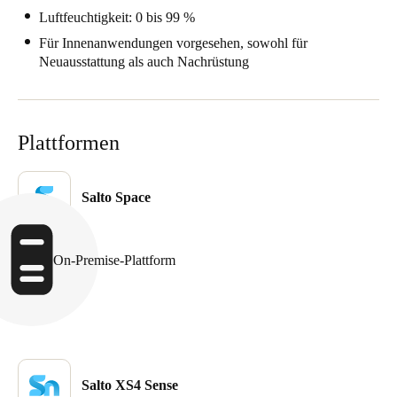
Luftfeuchtigkeit: 0 bis 99 %
Sweden
Für Innenanwendungen vorgesehen, sowohl für
Svenska
English
Neuausstattung als auch Nachrüstung
Norway
Norsk
English
Plattformen
Finland
Finnish
English
Salto Space
Auswahl als Standard speichern
On-Premise-Plattform
Salto XS4 Sense