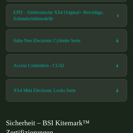
Sweden
EPD – Elektronische XS4 Original+ Beschläge,
Svenska
English
Schmalschildmodelle
Norway
Norsk
English
Salto Neo Electronic Cylinder Serie
Finland
Finnish
English
Access Controllers - CU42
Auswahl als Standard speichern
XS4 Mini Electronic Locks Serie
Sicherheit – BSI Kitemark™
Zertifizierungen