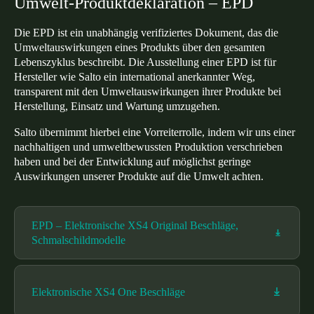
Umwelt-Produktdeklaration – EPD
Portugal
Die EPD ist ein unabhängig verifiziertes Dokument, das die
Português
Umweltauswirkungen eines Produkts über den gesamten
Lebenszyklus beschreibt. Die Ausstellung einer EPD ist für
Italy
Hersteller wie Salto ein international anerkannter Weg,
Italiano
transparent mit den Umweltauswirkungen ihrer Produkte bei
Herstellung, Einsatz und Wartung umzugehen.
Russia
Salto übernimmt hierbei eine Vorreiterrolle, indem wir uns einer
Russian
nachhaltigen und umweltbewussten Produktion verschrieben
haben und bei der Entwicklung auf möglichst geringe
Poland
Auswirkungen unserer Produkte auf die Umwelt achten.
Polski
EPD – Elektronische XS4 Original Beschläge,
Czech Republic
Schmalschildmodelle
Čeština
Denmark
Elektronische XS4 One Beschläge
Danskere
English