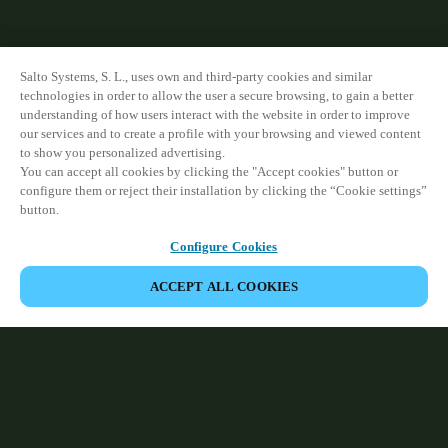
Salto Systems, S. L., uses own and third-party cookies and similar
technologies in order to allow the user a secure browsing, to gain a better
understanding of how users interact with the website in order to improve
our services and to create a profile with your browsing and viewed content
to show you personalized advertising.
You can accept all cookies by clicking the "Accept cookies" button or
configure them or reject their installation by clicking the “Cookie settings”
button.
Configure Cookies
ACCEPT ALL COOKIES
Partner Area