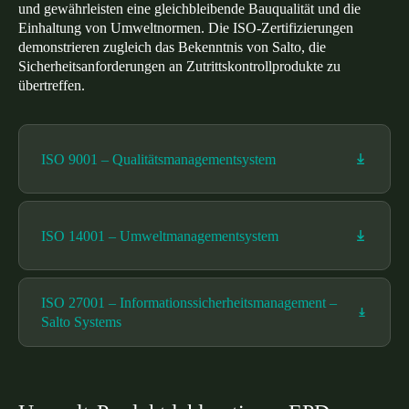
und gewährleisten eine gleichbleibende Bauqualität und die
United Kingdom
Einhaltung von Umweltnormen. Die ISO-Zertifizierungen
English
demonstrieren zugleich das Bekenntnis von Salto, die
Sicherheitsanforderungen an Zutrittskontrollprodukte zu
übertreffen.
Ireland
English
France
ISO 9001 – Qualitätsmanagementsystem
Français
Netherlands
ISO 14001 – Umweltmanagementsystem
Nederlands
English
Belgium
ISO 27001 – Informationssicherheitsmanagement – ​​
Français
Nederlands
English
Salto Systems
Spain
Español