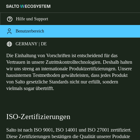
Hilfe und Support
Benutzerbereich
HOME
ZERTIFIZIERUNGEN
Zertifizierungen
Wählen Sie Ihren Standort und Ihre Sprache
GERMANY | DE
Die Einhaltung von Vorschriften ist entscheidend für das
Europe
North America
Caribbean - Lati
Global
Vertrauen in unsere Zutrittskontrolltechnologien. Deshalb halten
wir uns streng an internationale Produktzertifizierungen. Unsere
hausinternen Testmethoden gewährleisten, dass jedes Produkt
Germany
|
Deutsch
von Salto gesetzliche Standards nicht nur erfüllt, sondern
vielmals sogar übertrifft.
Germany
Deutsch
ISO-Zertifizierungen
Switzerland
Salto ist nach ISO 9001, ISO 14001 und ISO 27001 zertifiziert.
Deutsch
Français
Italiano
Diese Zertifizierungen bestätigen die Qualität unserer Produkte