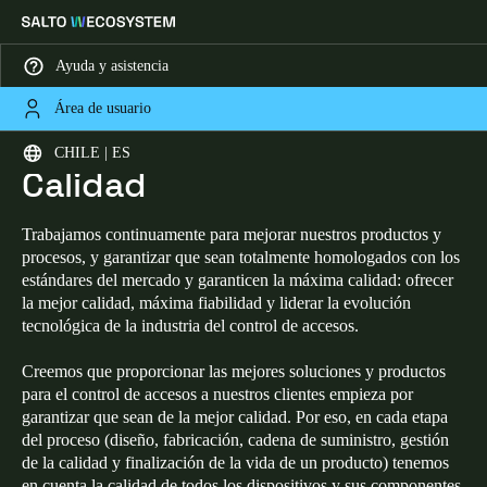
Ayuda y asistencia
Área de usuario
HOME
ACERCA DE SALTO - CALIDAD
Comprometidos con la
Elija su ubicación y configuración de idioma
CHILE | ES
Calidad
Europe
North America
Caribbean - Lati
Global
Trabajamos continuamente para mejorar nuestros productos y
procesos, y garantizar que sean totalmente homologados con los
Chile
|
Español
estándares del mercado y garanticen la máxima calidad: ofrecer
la mejor calidad, máxima fiabilidad y liderar la evolución
tecnológica de la industria del control de accesos.
Mexico
Creemos que proporcionar las mejores soluciones y productos
Español
para el control de accesos a nuestros clientes empieza por
garantizar que sean de la mejor calidad. Por eso, en cada etapa
Colombia
del proceso (diseño, fabricación, cadena de suministro, gestión
Español
de la calidad y finalización de la vida de un producto) tenemos
en cuenta la calidad de todos los dispositivos y sus componentes.