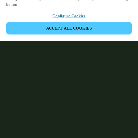
button.
Configure Cookies
ACCEPT ALL COOKIES
Partner Area
Legal
Seguridad
Trabaje con nosotros
Canales Éticos
Cambiar País/ Idioma:
CHILE
|
ES