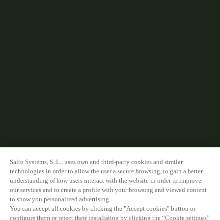
Salto Systems, S. L., uses own and third-party cookies and similar
technologies in order to allow the user a secure browsing, to gain a better
understanding of how users interact with the website in order to improve
our services and to create a profile with your browsing and viewed content
to show you personalized advertising.
You can accept all cookies by clicking the "Accept cookies" button or
configure them or reject their installation by clicking the “Cookie settings”