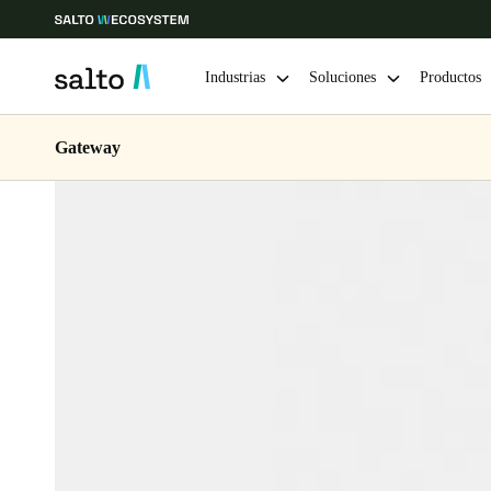
Industrias
Soluciones
Productos
Gateway
Elija su ubicación y configuración de idioma
Europe
North America
Caribbean -
Global
Chile
|
Español
Mexico
Español
Guardar la nueva selección como predeterminada