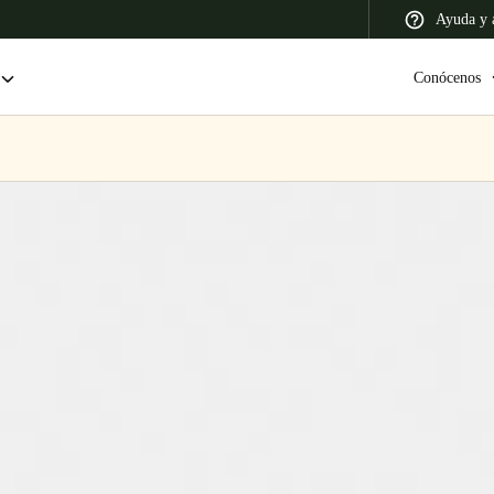
Ayuda y a
Conócenos
 Latin America
Africa, Middle East, and India
Asia Pacific
Colombia
Español