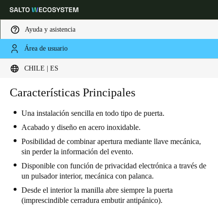
Ayuda y asistencia
Área de usuario
Elija su ubicación y configuración de idioma
CHILE | ES
Europe
North America
Caribbean - Lati
Características Principales
Global
Una instalación sencilla en todo tipo de puerta
.
Chile
|
Español
Acabado y diseño en acero inoxidable.
Posibilidad de combinar apertura mediante llave mecánica,
sin perder la información del evento.
Mexico
Disponible con función de privacidad electrónica a través de
Español
un pulsador interior, mecánica con palanca.
Desde el interior la manilla abre siempre la puerta
Colombia
(imprescindible cerradura embutir antipánico).
Español