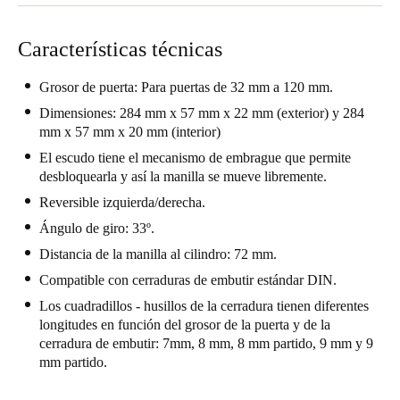
Chile
Español
Características técnicas
Grosor de puerta: Para puertas de 32 mm a 120 mm.
Guardar la nueva selección como predeterminada
Dimensiones: 284 mm x 57 mm x 22 mm (exterior) y 284
mm x 57 mm x 20 mm (interior)
El escudo tiene el mecanismo de embrague que permite
desbloquearla y así la manilla se mueve libremente.
Reversible izquierda/derecha.
Ángulo de giro: 33º.
Distancia de la manilla al cilindro: 72 mm.
Compatible con cerraduras de embutir estándar DIN.
Los cuadradillos - husillos de la cerradura tienen diferentes
longitudes en función del grosor de la puerta y de la
cerradura de embutir: 7mm, 8 mm, 8 mm partido, 9 mm y 9
mm partido.