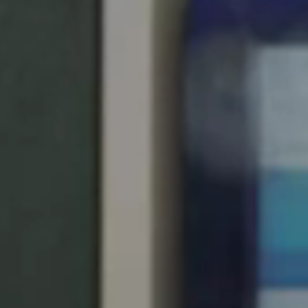
Chile
Español
Guardar la nueva selección como predeterminada