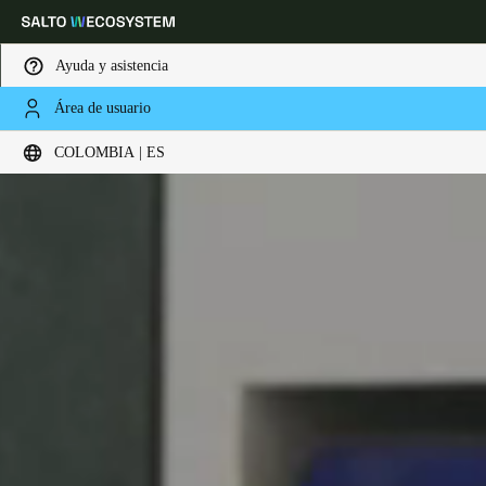
Ayuda y asistencia
Área de usuario
Elija su ubicación y configuración de idioma
COLOMBIA | ES
Europe
North America
Caribbean - Lati
Global
Colombia
|
Español
Mexico
Español
Colombia
Español