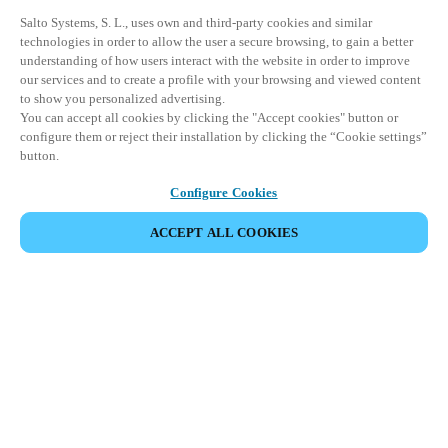
Salto Systems, S. L., uses own and third-party cookies and similar
technologies in order to allow the user a secure browsing, to gain a better
understanding of how users interact with the website in order to improve
our services and to create a profile with your browsing and viewed content
to show you personalized advertising.
You can accept all cookies by clicking the "Accept cookies" button or
configure them or reject their installation by clicking the “Cookie settings”
button.
Configure Cookies
COMPARTIR EVENTO
ACCEPT ALL COOKIES
Este evento ya ha tenido lugar. Le invitamos a
explorar nuestros próximos eventos.