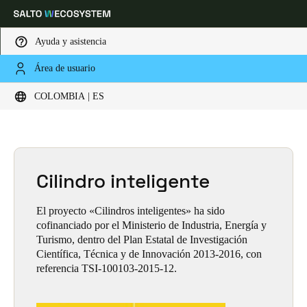
Ayuda y asistencia
Área de usuario
HOME
PROYECTOS DE I+D
Proyectos de I+D
Elija su ubicación y configuración de idioma
COLOMBIA | ES
Europe
North America
Caribbean - Lati
Global
Colombia
Cilindro inteligente
|
Español
El proyecto «Cilindros inteligentes» ha sido
Mexico
cofinanciado por el Ministerio de Industria, Energía y
Español
Turismo, dentro del Plan Estatal de Investigación
Científica, Técnica y de Innovación 2013-2016, con
referencia TSI-100103-2015-12.
Colombia
Español