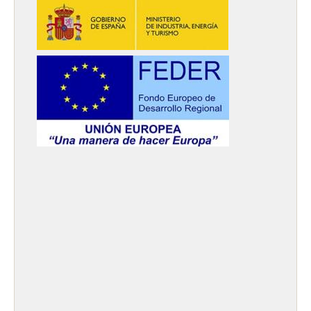
Chile
Español
Guardar la nueva selección como predeterminada