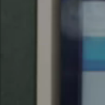
Chile
Español
Guardar la nueva selección como predeterminada