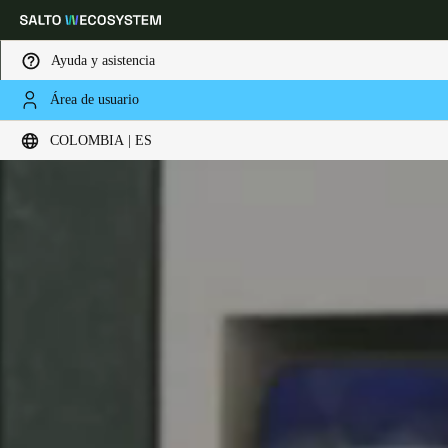
Ayuda y asistencia
Área de usuario
Elija su ubicación y configuración de idioma
COLOMBIA | ES
Europe
North America
Caribbean - Lati
Global
Colombia
|
Español
Mexico
Español
Colombia
Español