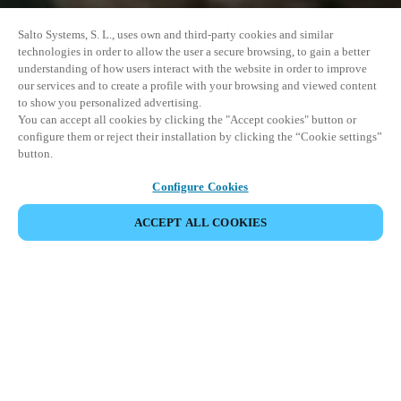
Salto Systems, S. L., uses own and third-party cookies and similar
technologies in order to allow the user a secure browsing, to gain a better
understanding of how users interact with the website in order to improve
our services and to create a profile with your browsing and viewed content
to show you personalized advertising.
You can accept all cookies by clicking the "Accept cookies" button or
configure them or reject their installation by clicking the “Cookie settings”
button.
Configure Cookies
COMPARTIR EVENTO
ACCEPT ALL COOKIES
Este evento ya ha tenido lugar. Le invitamos a
explorar nuestros próximos eventos.