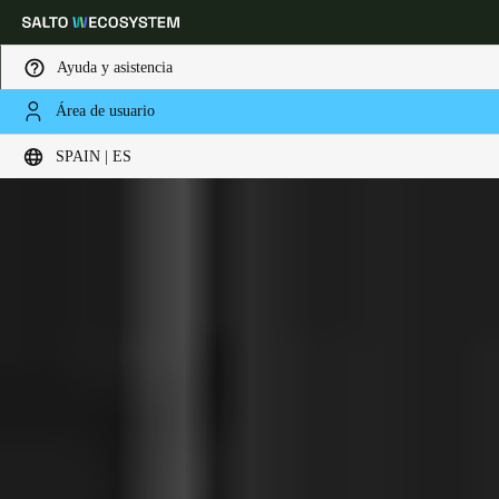
Ayuda y asistencia
Área de usuario
Elija su ubicación y configuración de idioma
SPAIN | ES
Europe
North America
Caribbean - Lati
Global
Spain
|
Español
Germany
Deutsch
Switzerland
Deutsch
Français
Italiano