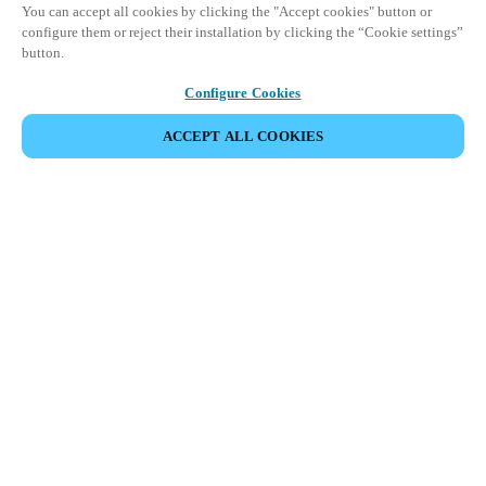
You can accept all cookies by clicking the "Accept cookies" button or
configure them or reject their installation by clicking the “Cookie settings”
button.
Configure Cookies
ACCEPT ALL COOKIES
HOME
INDUSTRIAS
RETAIL
No nos importa el tipo de
tienda, nos importan sus
accesos, la protección de su
staff y la seguridad de su
punto de venta.
Un control de accesos robusto es fundamental para el futuro del