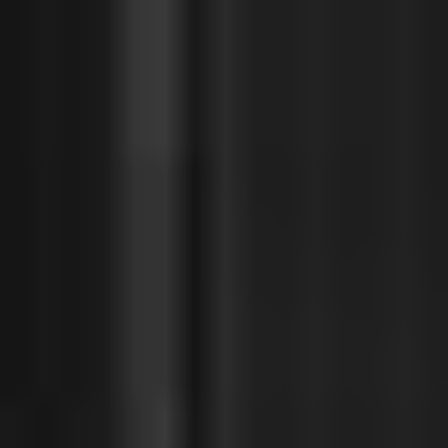
Sweden
Svenska
English
Norway
Norsk
English
Finland
Finnish
English
Guardar la nueva selección como predeterminada