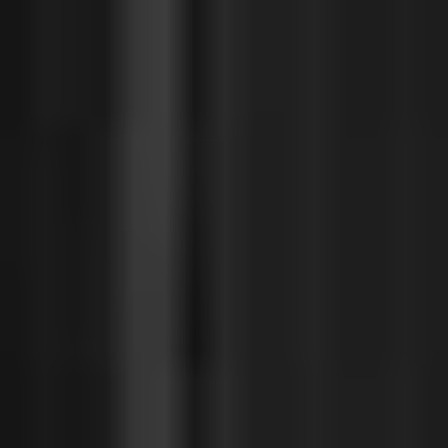
Portugal
Português
Italy
Italiano
Russia
Russian
Poland
Polski
Czech Republic
Čeština
Denmark
Danskere
English