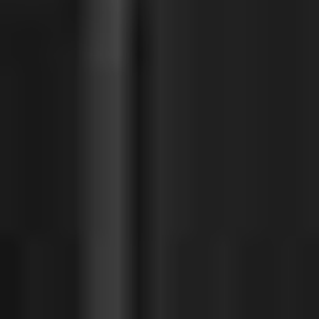
United Kingdom
English
Ireland
English
France
Français
Netherlands
Nederlands
English
Belgium
Français
Nederlands
English
Spain
Español