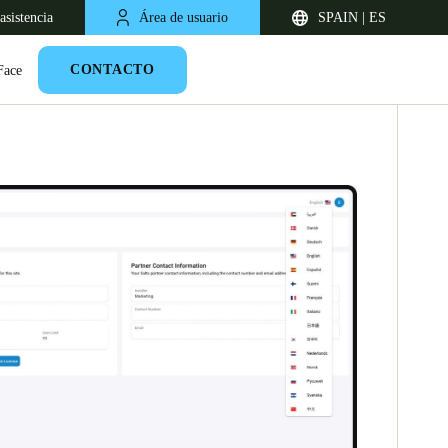
asistencia
Área de usuario
SPAIN | ES
CONTACTO
Face
United Kingdom
English
Netherlands
Nederlands
English