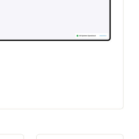
Portugal
Português
Poland
Polski
Sweden
Svenska
English