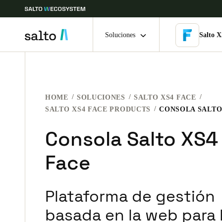
Soluciones
Salto 
Elija su ubicación y configuración de idioma
HOME
SOLUCIONES
SALTO XS4 FACE
Europe
North America
Caribbean -
Global
SALTO XS4 FACE PRODUCTS
CONSOLA SALTO
Consola Salto XS4
Spain
|
Español
Face
Germany
Deutsch
Plataforma de gestión
Ireland
basada en la web para 
English