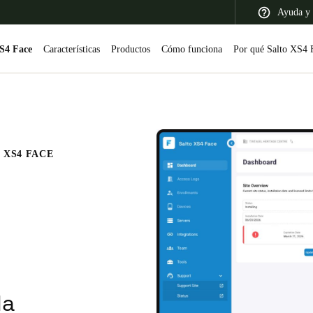
Ayuda y 
XS4 Face
Características
Productos
Cómo funciona
Por qué Salto XS4 
 Latin America
Africa, Middle East, and India
Asia Pacific
 XS4 FACE
Switzerland
Deutsch
Français
Italiano
France
la
Français