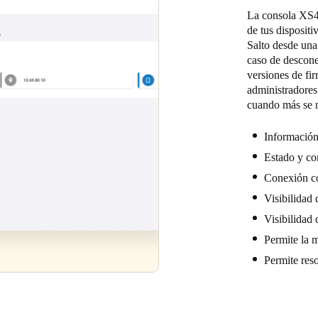
La consola XS4 F
de tus dispositi
Salto desde una
caso de descone
versiones de fi
administradores 
cuando más se n
Información
Estado y co
Conexión con
Visibilidad 
Visibilidad 
Permite la m
Permite reso