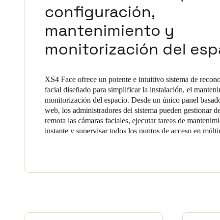
configuración,
Belgium
mantenimiento y
Français
Nederlands
English
monitorización del esp
Italy
Italiano
XS4 Face ofrece un potente e intuitivo sistema de recon
facial diseñado para simplificar la instalación, el manten
Czech Republic
monitorización del espacio. Desde un único panel basado
Čeština
web, los administradores del sistema pueden gestionar d
remota las cámaras faciales, ejecutar tareas de mantenimi
Norway
instante y supervisar todos los puntos de acceso en múlti
ubicaciones.La consola XS4 Face permite a instaladores
Norsk
English
administradores gestionar todos los terminales, usuarios 
en una sola plataforma, poner en marcha y supervisar sit
autorizados de forma fluida y con total precisión y segur
Guardar la nueva selección como predeterminada