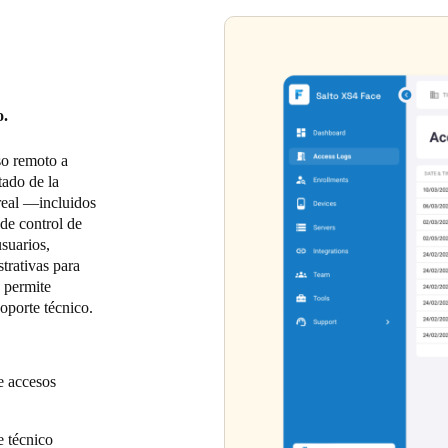
o.
so remoto a
tado de la
real —incluidos
 de control de
suarios,
strativas para
e permite
soporte técnico.
e accesos
e técnico