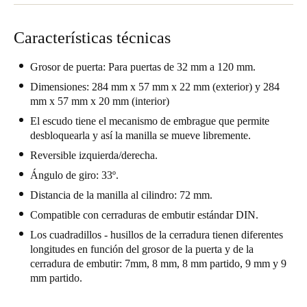
Chile
Español
Características técnicas
Grosor de puerta: Para puertas de 32 mm a 120 mm.
Guardar la nueva selección como predeterminada
Dimensiones: 284 mm x 57 mm x 22 mm (exterior) y 284
mm x 57 mm x 20 mm (interior)
El escudo tiene el mecanismo de embrague que permite
desbloquearla y así la manilla se mueve libremente.
Reversible izquierda/derecha.
Ángulo de giro: 33º.
Distancia de la manilla al cilindro: 72 mm.
Compatible con cerraduras de embutir estándar DIN.
Los cuadradillos - husillos de la cerradura tienen diferentes
longitudes en función del grosor de la puerta y de la
cerradura de embutir: 7mm, 8 mm, 8 mm partido, 9 mm y 9
mm partido.