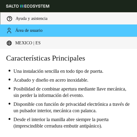
Ayuda y asistencia
Área de usuario
Elija su ubicación y configuración de idioma
MEXICO | ES
Europe
North America
Caribbean - Lati
Características Principales
Global
Una instalación sencilla en todo tipo de puerta
.
Mexico
|
Español
Acabado y diseño en acero inoxidable.
Posibilidad de combinar apertura mediante llave mecánica,
sin perder la información del evento.
Mexico
Disponible con función de privacidad electrónica a través de
Español
un pulsador interior, mecánica con palanca.
Desde el interior la manilla abre siempre la puerta
Colombia
(imprescindible cerradura embutir antipánico).
Español