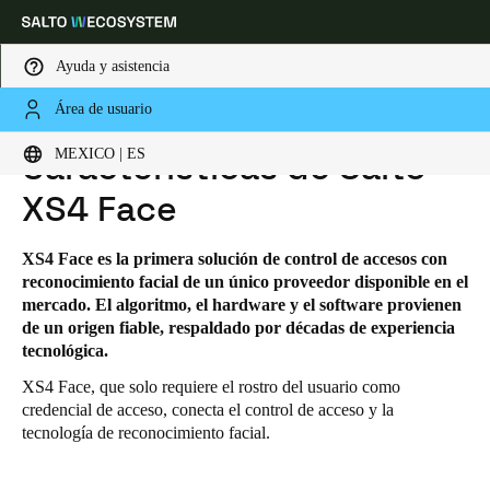
Ayuda y asistencia
Área de usuario
HOME
SOLUCIONES
SALTO XS4 FACE
CARACTERÍSTICAS DE SALTO XS4 FACE
Elija su ubicación y configuración de idioma
MEXICO | ES
Características de Salto
XS4 Face
Europe
North America
Caribbean - Lati
Global
XS4 Face es la primera solución de control de accesos con
Mexico
|
Español
reconocimiento facial de un único proveedor disponible en el
mercado. El algoritmo, el hardware y el software provienen
de un origen fiable, respaldado por décadas de experiencia
Mexico
tecnológica.
Español
XS4 Face, que solo requiere el rostro del usuario como
credencial de acceso, conecta el control de acceso y la
Colombia
tecnología de reconocimiento facial.
Español