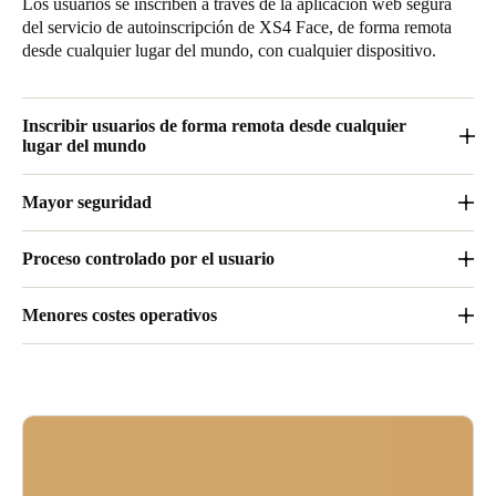
Los usuarios se inscriben a través de la aplicación web segura
del servicio de autoinscripción de XS4 Face, de forma remota
desde cualquier lugar del mundo, con cualquier dispositivo.
Inscribir usuarios de forma remota desde cualquier
lugar del mundo
Los usuarios se inscriben a través de la aplicación web segura
Mayor seguridad
del servicio de autoinscripción de XS4 Face, de forma remota
desde cualquier lugar del mundo, con cualquier dispositivo.
Diseñado para un acceso optimizado, al utilizar solo
Proceso controlado por el usuario
reconocimiento facial para la entrada, elimina el riesgo de
pérdida o robo de credenciales.
Al ofrecer a los usuarios finales un control total sobre su
Menores costes operativos
inscripción, el sistema reduce la dependencia de la intervención
del operador.
Al reducir la carga de trabajo del operador, esta solución admite
reducciones de costos, lo que mejora la eficiencia.