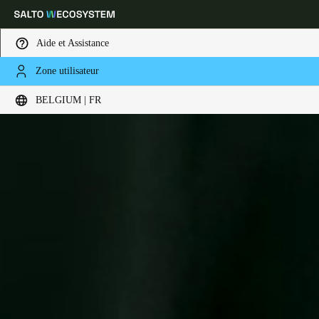
Aide et Assistance
Zone utilisateur
Sélectionnez vos paramètres de localisation et de langue
BELGIUM | FR
Europe
North America
Caribbean - Lati
Global
Belgium
|
Français
Germany
Deutsch
Switzerland
Deutsch
Français
Italiano