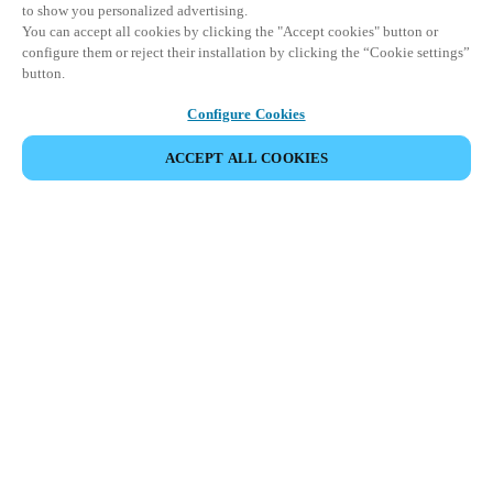
to show you personalized advertising.
You can accept all cookies by clicking the "Accept cookies" button or
configure them or reject their installation by clicking the “Cookie settings”
button.
Configure Cookies
PARTAGER L’ÉVÉNEMENT
ACCEPT ALL COOKIES
Cet événement a déjà eu lieu. Nous vous
encourageons à découvrir nos prochains événements.
DÉCOUVRIR LES ÉVÉNEMENTS À VENIR