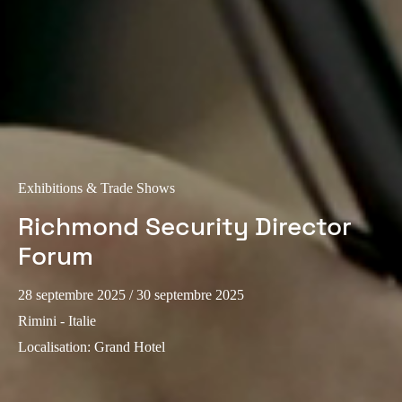
Portugal
Português
Italy
Italiano
Russia
Russian
Exhibitions & Trade Shows
Richmond Security Director
Poland
Polski
Forum
Czech Republic
28 septembre 2025
/ 30 septembre 2025
Čeština
Rimini - Italie
Localisation
:
Grand Hotel
Denmark
Danskere
English