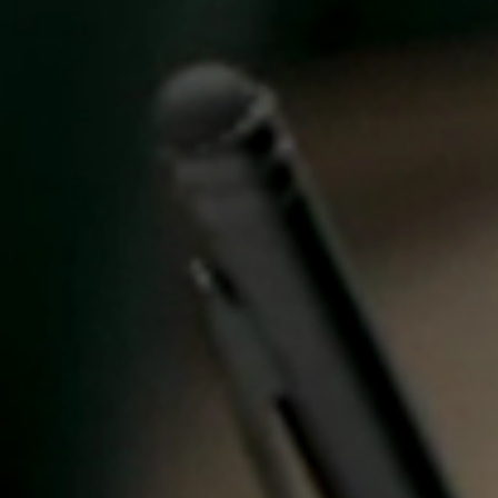
United Kingdom
English
Ireland
English
France
Français
Netherlands
Nederlands
English
Belgium
Français
Nederlands
English
Spain
Español