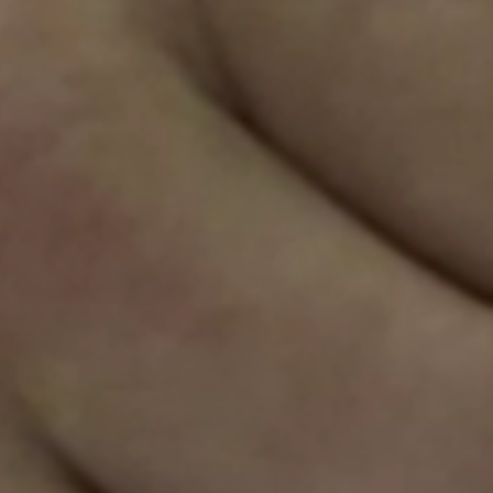
Sweden
Svenska
English
Norway
Norsk
English
Finland
Finnish
English
Enregistrer la nouvelle sélection comme choix par défaut