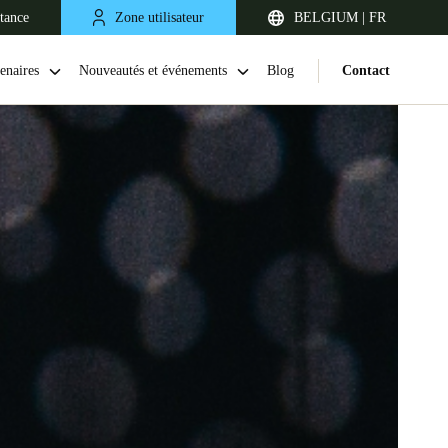
stance
Zone utilisateur
BELGIUM | FR
enaires
Nouveautés et événements
Blog
Contact
United Kingdom
English
Netherlands
Nederlands
English