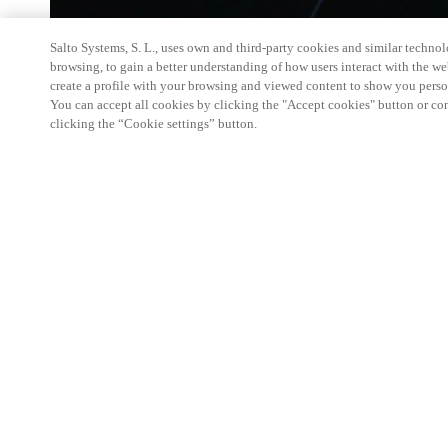
Salto Systems, S. L., uses own and third-party cookies and similar technolo
browsing, to gain a better understanding of how users interact with the we
create a profile with your browsing and viewed content to show you perso
You can accept all cookies by clicking the "Accept cookies" button or conf
clicking the “Cookie settings” button.
SALTO KS Certification Training is for technical 
little or no experience with SALTO KS products.