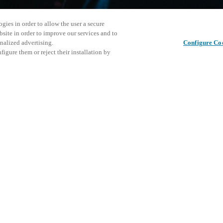
gies in order to allow the user a secure
bsite in order to improve our services and to
nalized advertising.
Configure Co
igure them or reject their installation by
personnel or individuals with
Cet événe
Partager cet article
encourage
événemen
DÉ