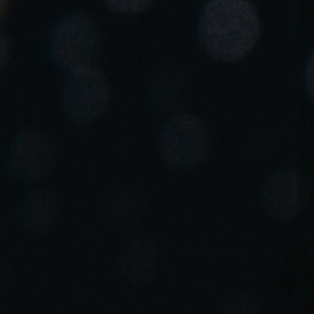
Spain
Español
Russia
Russian
Denmark
Danskere
English
Finland
Finnish
English