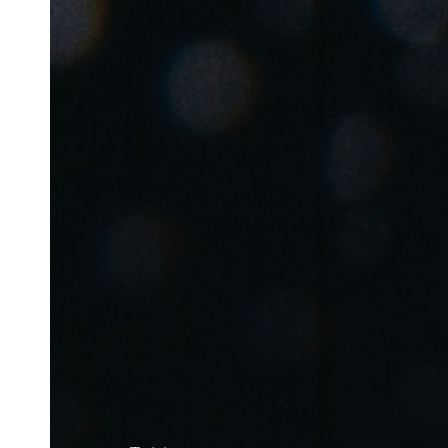
Belgium
Français
Nederlands
English
Italy
Italiano
Czech Republic
Čeština
Norway
Norsk
English
Enregistrer la nouvelle sélection comme choix par défaut