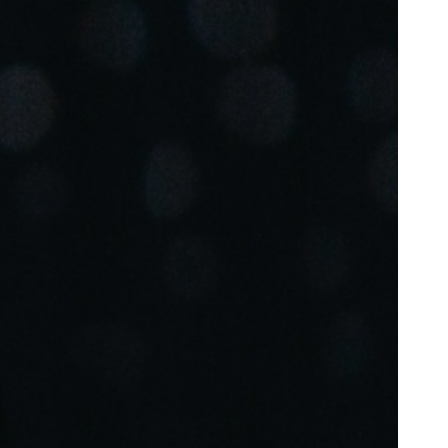
Portugal
Português
Poland
Polski
Sweden
Svenska
English