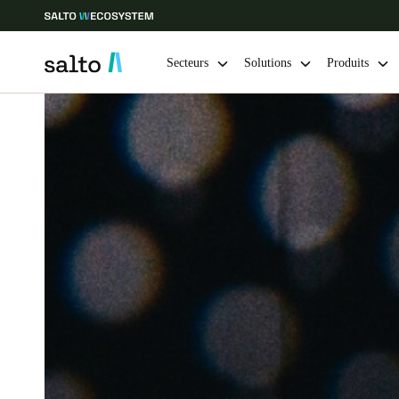
Secteurs
Solutions
Produits
Sélectionnez vos paramètres de localisation et de langue
Europe
North America
Caribbean -
Global
Belgium
|
Français
Germany
Deutsch
Ireland
English