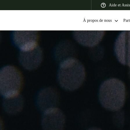
Aide et Assi
À propos de nous
Part
 Latin America
Africa, Middle East, and India
Asia Pacific
Switzerland
Deutsch
Français
Italiano
France
Français