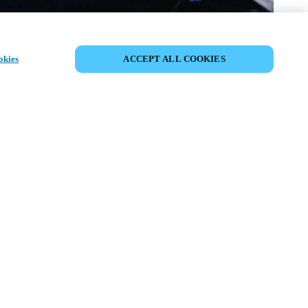
PARTAGER L’ÉVÉNEMENT
okies
ACCEPT ALL COOKIES
ment a déjà eu lieu. Nous vous
ons à découvrir nos prochains
ts.
COUVRIR LES ÉVÉNEMENTS À
VENIR