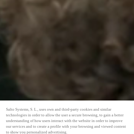
Salto Systems, S. L., uses own and third-party cookies and similar
technologies in order to allow the user a secure browsing, to gain a better
understanding of how users interact with the website in order to improve
our services and to create a profile with your browsing and viewed content
to show you personalized advertising.