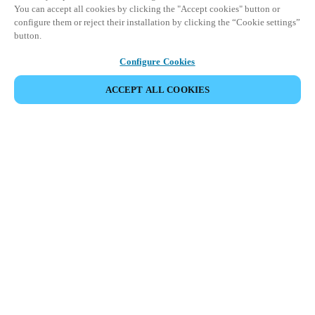
You can accept all cookies by clicking the "Accept cookies" button or
configure them or reject their installation by clicking the “Cookie settings”
button.
Configure Cookies
PARTAGER L’ÉVÉNEMENT
ACCEPT ALL COOKIES
Cet événement a déjà eu lieu. Nous vous
encourageons à découvrir nos prochains événements.
DÉCOUVRIR LES ÉVÉNEMENTS À VENIR