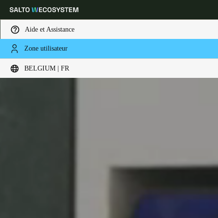
Aide et Assistance
Zone utilisateur
Sélectionnez vos paramètres de localisation et de langue
BELGIUM | FR
Europe
North America
Caribbean - Lati
Global
Belgium
|
Français
Germany
Deutsch
Switzerland
Deutsch
Français
Italiano