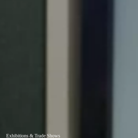
Portugal
Português
Italy
Italiano
Russia
Russian
Poland
Polski
Czech Republic
Čeština
Denmark
Danskere
English
Exhibitions & Trade Shows