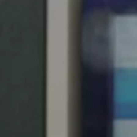
United Kingdom
English
Ireland
English
France
Français
Netherlands
Nederlands
English
Belgium
Français
Nederlands
English
Spain
Español