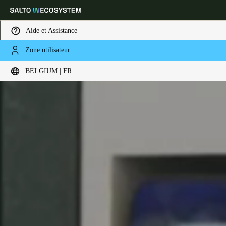
Aide et Assistance
Zone utilisateur
Sélectionnez vos paramètres de localisation et de langue
BELGIUM | FR
Europe
North America
Caribbean - Lati
Global
Belgium
|
Français
Germany
Deutsch
Switzerland
Deutsch
Français
Italiano