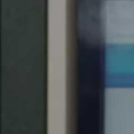
United Kingdom
English
Ireland
English
France
Français
Netherlands
Nederlands
English
Belgium
Français
Nederlands
English
Spain
Español