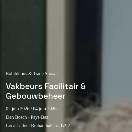
Portugal
Português
Italy
Italiano
Russia
Russian
Poland
Exhibitions & Trade Shows
Polski
Vakbeurs Facilitair &
Gebouwbeheer
Czech Republic
Čeština
02 juin 2026
/ 04 juin 2026
Den Bosch - Pays-Bas
Denmark
Danskere
English
Localisation
:
Brabanthallen - B2.2