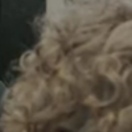
Sweden
Svenska
English
Norway
Norsk
English
Finland
Finnish
English
Enregistrer la nouvelle sélection comme choix par défaut