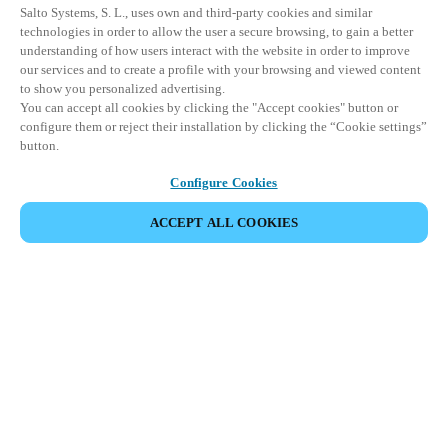
Salto Systems, S. L., uses own and third-party cookies and similar
technologies in order to allow the user a secure browsing, to gain a better
understanding of how users interact with the website in order to improve
our services and to create a profile with your browsing and viewed content
to show you personalized advertising.
You can accept all cookies by clicking the "Accept cookies" button or
configure them or reject their installation by clicking the “Cookie settings”
button.
Configure Cookies
PARTAGER L’ÉVÉNEMENT
ACCEPT ALL COOKIES
Cet événement a déjà eu lieu. Nous vous
encourageons à découvrir nos prochains événements.