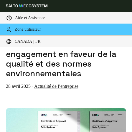
Aide et Assistance
Zone utilisateur
HOME
ACTUALITES
SALTO RÉAFFIRME SON ENGAGEMENT EN FAVEUR DE LA QUALITÉ ET DES NORMES ENVIRONNEMENTALES
Sélectionnez vos paramètres de localisation et de langue
Salto réaffirme son
CANADA | FR
engagement en faveur de la
Europe
North America
Caribbean - Lati
Global
qualité et des normes
environnementales
Canada
|
Français
28 avril 2025
-
Actualité de l’entreprise
USA
English
Canada
English
Français