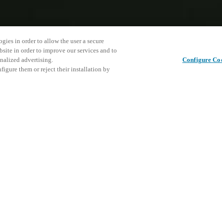
gies in order to allow the user a secure
bsite in order to improve our services and to
nalized advertising.
Configure Co
igure them or reject their installation by
RODUITS
PERIPHERALS
OUTILS DE GESTION SALTO
complets de gestion des accès pour une sécurité
 opérationnel rationalisés.
e gestion Salto sont une suite de solutions conçues pour simplifier l'admi
d'accès.
iques permettent une gestion efficace des identifiants des usagers et un
 en temps réel des points d’accès, tout en offrant une intégration transp