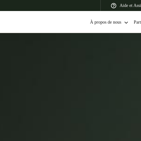
Aide et Assi
À propos de nous
Part
 Latin America
Africa, Middle East, and India
Asia Pacific
Canada
English
Français