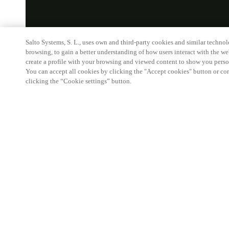
Salto Systems, S. L., uses own and third-party cookies and similar technolo
browsing, to gain a better understanding of how users interact with the we
create a profile with your browsing and viewed content to show you perso
You can accept all cookies by clicking the "Accept cookies" button or conf
clicking the “Cookie settings” button.
HOME
P
Outils 
contrôle
Les outils d
du contrôle 
Ces périphér
surveillance