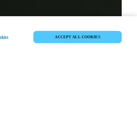
AFFICHER TOUS LES PRODUITS
okies
ACCEPT ALL COOKIES
 et un
nistration
e
arente avec