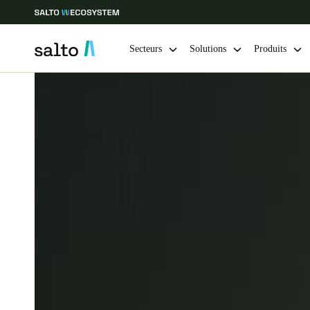
Secteurs
Solutions
Produits
Sélectionnez vos paramètres de localisation et de langue
Europe
North America
Caribbean -
Global
Canada
|
Français
USA
English
Enregistrer la nouvelle sélection comme choix par défaut