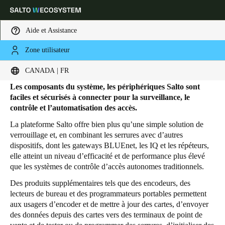
Aide et Assistance
Zone utilisateur
HOME
PRODUITS
PÉRIPHÉRIQUES
Périphériques
Sélectionnez vos paramètres de localisation et de langue
CANADA | FR
Les composants du système, les périphériques Salto sont
Europe
North America
Caribbean - Lati
Global
faciles et sécurisés à connecter pour la surveillance, le
contrôle et l’automatisation des accès.
La plateforme Salto offre bien plus qu’une simple solution de
Canada
|
Français
verrouillage et, en combinant les serrures avec d’autres
dispositifs, dont les gateways BLUEnet, les IQ et les répéteurs,
elle atteint un niveau d’efficacité et de performance plus élevé
USA
que les systèmes de contrôle d’accès autonomes traditionnels.
English
Des produits supplémentaires tels que des encodeurs, des
lecteurs de bureau et des programmateurs portables permettent
Canada
aux usagers d’encoder et de mettre à jour des cartes, d’envoyer
English
Français
des données depuis des cartes vers des terminaux de point de