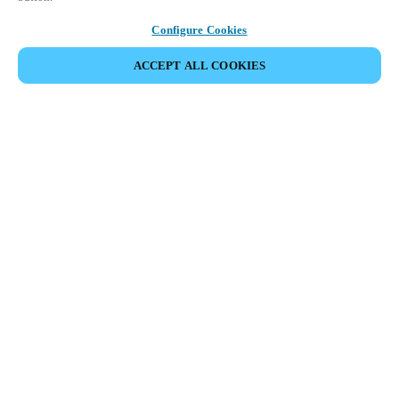
Configure Cookies
ACCEPT ALL COOKIES
Espace Partenaires
Légal
Sécurité
Carrières
Canaux éthiques
Changer de région :
CANADA
|
EN
FR
MYLOCK.
PERSONNALISER VOTRE SERRURE DE PORTE