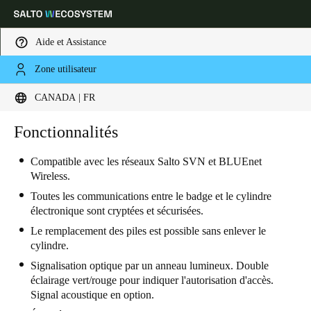
Aide et Assistance
Zone utilisateur
Sélectionnez vos paramètres de localisation et de langue
CANADA | FR
Europe
North America
Caribbean - Lati
Fonctionnalités
Global
Compatible avec les réseaux Salto SVN et BLUEnet
Wireless.
Canada
|
Français
Toutes les communications entre le badge et le cylindre
électronique sont cryptées et sécurisées.
USA
Le remplacement des piles est possible sans enlever le
English
cylindre.
Signalisation optique par un anneau lumineux. Double
Canada
éclairage vert/rouge pour indiquer l'autorisation d'accès.
English
Français
Signal acoustique en option.