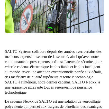
United Kingdom
English
Ireland
English
France
Français
SALTO Systems collabore depuis des années avec certains des
meilleurs experts du secteur de la sécurité, ainsi qu’avec notre
Netherlands
communauté de prescripteurs et d’installateurs de sécurité, pour
Nederlands
English
créer le cadenas électronique le plus fiable et le plus intelligent
au monde. Avec une attention exceptionnelle portée aux détails,
des matériaux de qualité supérieure et toute la technologie
Belgium
SALTO à l’intérieur, notre dernier cadenas, SALTO Neoxx, a
Français
Nederlands
English
une apparence attrayante tout en regorgeant de puissance
technologique.
Spain
Le cadenas Neoxx de SALTO est une solution de verrouillage
Español
polyvalente qui permet aux usagers de bénéficier des avantages