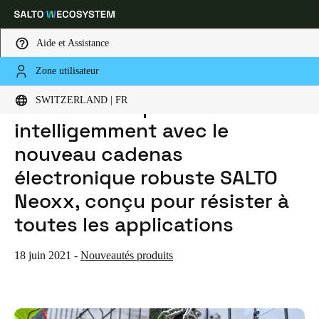
Aide et Assistance
Zone utilisateur
HOME
ACTUALITES
DÉVERROUILLEZ PLUS INTELLIGEMMENT AVEC LE NOUVEAU CADENAS ÉLECTRONIQUE ROBUSTE SALTO NEOXX, CONÇU POUR RÉSISTER À TOUTES LES APPLICATIONS
Sélectionnez vos paramètres de localisation et de langue
Déverrouillez plus
SWITZERLAND | FR
intelligemment avec le
Europe
North America
Caribbean - Lati
Global
nouveau cadenas
électronique robuste SALTO
Switzerland
|
Français
Neoxx, conçu pour résister à
toutes les applications
Germany
Deutsch
18 juin 2021
-
Nouveautés produits
Switzerland
Deutsch
Français
Italiano