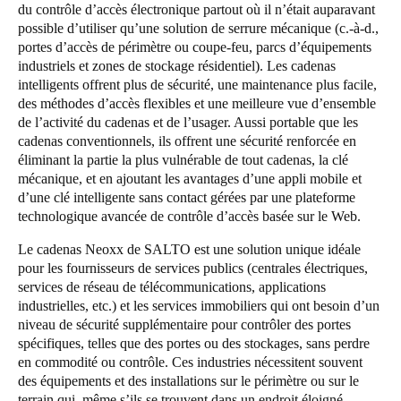
du contrôle d’accès électronique partout où il n’était auparavant
Portugal
possible d’utiliser qu’une solution de serrure mécanique (c.-à-d.,
Português
portes d’accès de périmètre ou coupe-feu, parcs d’équipements
industriels et zones de stockage résidentiel). Les cadenas
intelligents offrent plus de sécurité, une maintenance plus facile,
Italy
des méthodes d’accès flexibles et une meilleure vue d’ensemble
Italiano
de l’activité du cadenas et de l’usager. Aussi portable que les
cadenas conventionnels, ils offrent une sécurité renforcée en
Russia
éliminant la partie la plus vulnérable de tout cadenas, la clé
mécanique, et en ajoutant les avantages d’une appli mobile et
Russian
d’une clé intelligente sans contact gérées par une plateforme
technologique avancée de contrôle d’accès basée sur le Web.
Poland
Polski
Le cadenas Neoxx de SALTO est une solution unique idéale
pour les fournisseurs de services publics (centrales électriques,
services de réseau de télécommunications, applications
Czech Republic
industrielles, etc.) et les services immobiliers qui ont besoin d’un
Čeština
niveau de sécurité supplémentaire pour contrôler des portes
spécifiques, telles que des portes ou des stockages, sans perdre
Denmark
en commodité ou contrôle. Ces industries nécessitent souvent
des équipements et des installations sur le périmètre ou sur le
Danskere
English
terrain qui, même s’ils se trouvent dans un endroit éloigné,