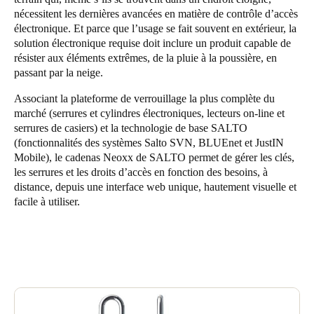
nécessitent les dernières avancées en matière de contrôle d’accès
Sweden
électronique. Et parce que l’usage se fait souvent en extérieur, la
Svenska
English
solution électronique requise doit inclure un produit capable de
résister aux éléments extrêmes, de la pluie à la poussière, en
Norway
passant par la neige.
Norsk
English
Associant la plateforme de verrouillage la plus complète du
marché (serrures et cylindres électroniques, lecteurs on-line et
Finland
serrures de casiers) et la technologie de base SALTO
Finnish
English
(fonctionnalités des systèmes Salto SVN, BLUEnet et JustIN
Mobile), le cadenas Neoxx de SALTO permet de gérer les clés,
les serrures et les droits d’accès en fonction des besoins, à
distance, depuis une interface web unique, hautement visuelle et
Enregistrer la nouvelle sélection comme choix par défaut
facile à utiliser.