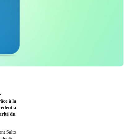
e
râce à la
cèdent à
urité du
ent Salto
identiel,