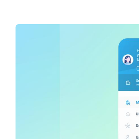
Belgium
Français
Nederlands
English
Italy
Italiano
Czech Republic
Čeština
Norway
Norsk
English
Enregistrer la nouvelle sélection comme choix par défaut