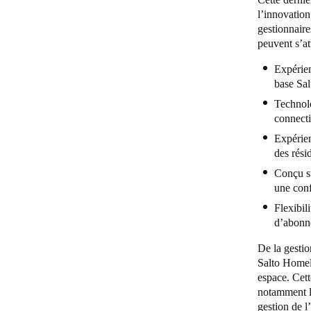
l’innovation
gestionnaire
peuvent s’at
Expérien
base Sal
Technolo
connecti
Expérien
des rési
Conçu su
une conf
Flexibil
d’abonn
De la gestio
Salto Homelo
espace. Cett
notamment l’
gestion de l