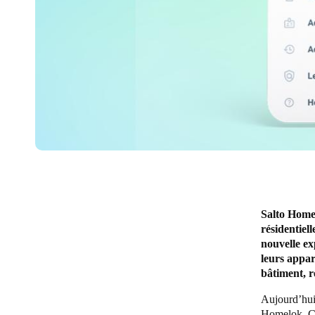
Salto Homel
résidentiell
nouvelle ex
leurs appa
bâtiment, re
Aujourd’hui,
Homelok. Cet