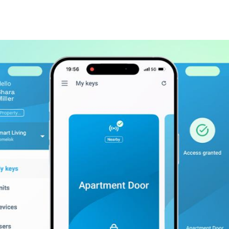
Spain
Español
Russia
Russian
Denmark
Danskere
English
Finland
Finnish
English