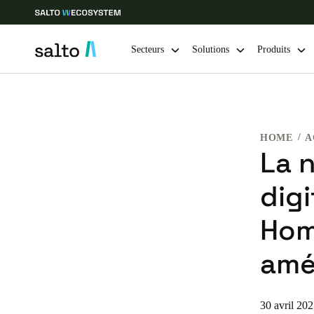
Secteurs
Solutions
Produits
Sélectionnez vos paramètres de localisation et de langue
HOME
A
Europe
North America
Caribbean -
Global
La 
digi
Switzerland
|
Français
Hom
Germany
amél
Deutsch
Ireland
30 avril 20
English