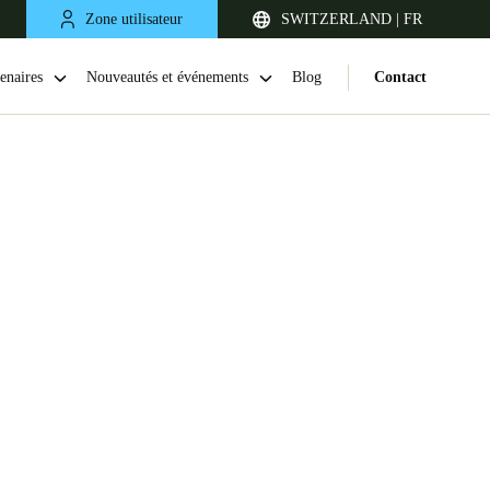
Zone utilisateur
SWITZERLAND | FR
enaires
Nouveautés et événements
Blog
Contact
United Kingdom
English
Netherlands
Nederlands
English