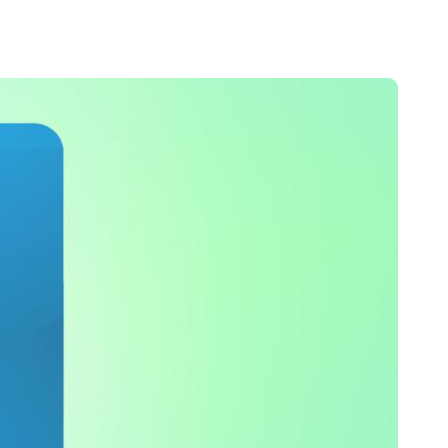
Portugal
Português
Poland
Polski
Sweden
Svenska
English