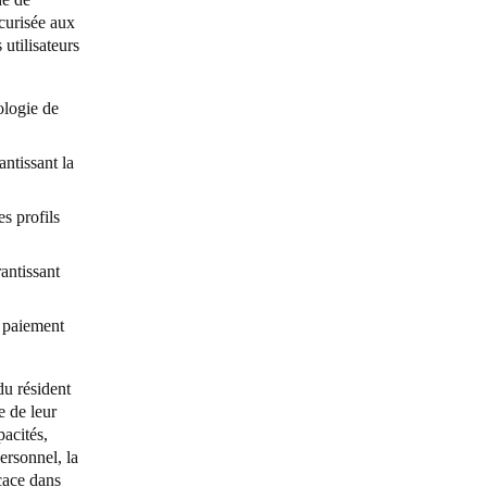
écurisée aux
 utilisateurs
ologie de
ntissant la
s profils
rantissant
e paiement
du résident
e de leur
pacités,
ersonnel, la
icace dans