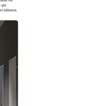
alité est
e qui
uel bâtiment.