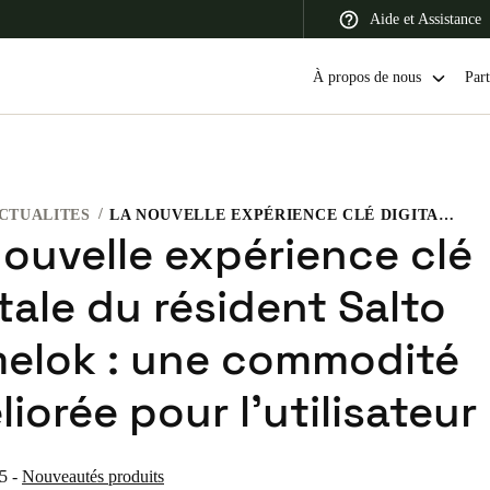
Aide et Assistance
À propos de nous
Part
CTUALITES
LA NOUVELLE EXPÉRIENCE CLÉ DIGITALE DU RÉSIDENT SALTO HOMELOK : UNE COMMODITÉ AMÉLIORÉE POUR L’UTILISATEUR
 Latin America
Africa, Middle East, and India
Asia Pacific
nouvelle expérience clé
tale du résident Salto
elok : une commodité
Switzerland
iorée pour l’utilisateur
Deutsch
Français
Italiano
France
25
-
Nouveautés produits
Français