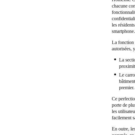
chacune conç
fonctionnali
confidential
les résident
smartphone
La fonction 
autorisées, 
La secti
proximit
Le carro
bâtiment
premier
Ce perfectio
porte de plu
les utilisat
facilement s
En outre, le