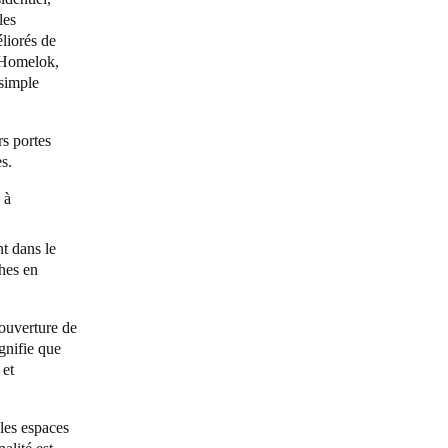
les
liorés de
 Homelok
,
 simple
rs portes
nes.
 à
nt dans le
ches en
’ouverture de
gnifie que
 et
 les espaces