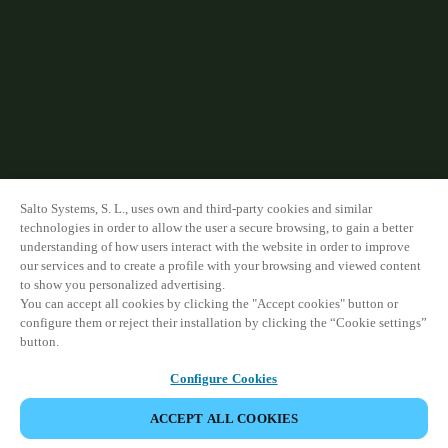
Sweden
Svenska
English
Norway
Norsk
English
Finland
Finnish
English
Salto Systems, S. L., uses own and third-party cookies and similar
technologies in order to allow the user a secure browsing, to gain a better
understanding of how users interact with the website in order to improve
our services and to create a profile with your browsing and viewed content
Enregistrer la nouvelle sélection comme choix par défaut
to show you personalized advertising.
You can accept all cookies by clicking the "Accept cookies" button or
configure them or reject their installation by clicking the “Cookie settings”
button.
Configure Cookies
ACCEPT ALL COOKIES