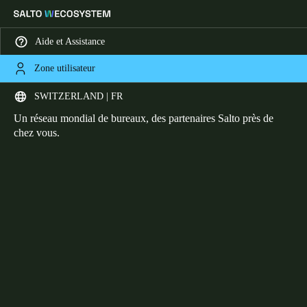
Aide et Assistance
Zone utilisateur
HOME
BUREAUX
Réseau mondial de bureaux
Sélectionnez vos paramètres de localisation et de langue
SWITZERLAND | FR
Un réseau mondial de bureaux, des partenaires Salto près de
Europe
North America
Caribbean - Lati
Global
chez vous.
Switzerland
|
Français
Germany
Deutsch
Switzerland
Deutsch
Français
Italiano