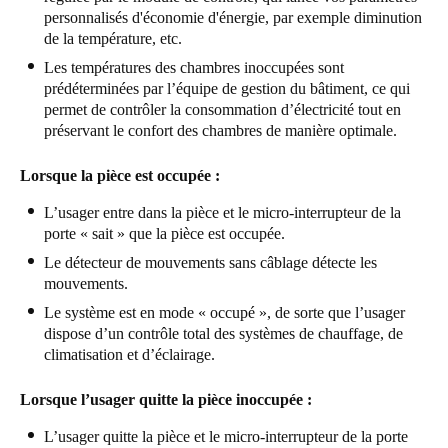
personnalisés d'économie d'énergie, par exemple diminution
Portugal
de la température, etc.
Português
Les températures des chambres inoccupées sont
prédéterminées par l’équipe de gestion du bâtiment, ce qui
Italy
permet de contrôler la consommation d’électricité tout en
Italiano
préservant le confort des chambres de manière optimale.
Russia
Lorsque la pièce est occupée :
Russian
L’usager entre dans la pièce et le micro-interrupteur de la
porte « sait » que la pièce est occupée.
Poland
Le détecteur de mouvements sans câblage détecte les
Polski
mouvements.
Le système est en mode « occupé », de sorte que l’usager
Czech Republic
dispose d’un contrôle total des systèmes de chauffage, de
Čeština
climatisation et d’éclairage.
Denmark
Lorsque l’usager quitte la pièce inoccupée :
Danskere
English
L’usager quitte la pièce et le micro-interrupteur de la porte