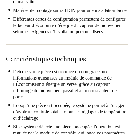
climatisation.
United Kingdom
Matériel de montage sur rail DIN pour une installation facile.
English
Différentes cartes de configuration permettent de configurer
le facteur d’économie d’énergie du capteur de mouvement
Ireland
selon les exigences d’installation personnalisées.
English
France
Caractéristiques techniques
Français
Détecte si une pièce est occupée ou non grâce aux
Netherlands
informations transmises au module de commande de
Nederlands
English
l’Économiseur d’énergie universel grâce au capteur
infrarouge de mouvement passif et au micro-capteur de
Belgium
porte.
Français
Nederlands
English
Lorsqu’une pièce est occupée, le système permet à l’usager
d’avoir un contrôle total sur tous les réglages de température
et d’éclairage.
Spain
Español
Si le système détecte une pièce inoccupée, l'opération est
régulée par le module de contrôle, qui lance vos paramètres