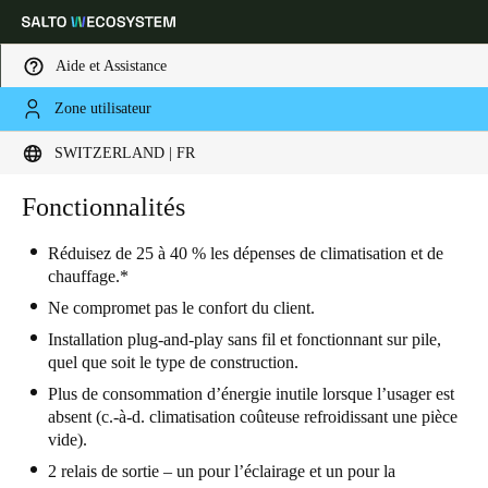
Aide et Assistance
Zone utilisateur
Sélectionnez vos paramètres de localisation et de langue
SWITZERLAND | FR
Europe
North America
Caribbean - Lati
Fonctionnalités
Global
Réduisez de 25 à 40 % les dépenses de climatisation et de
chauffage.*
Switzerland
|
Français
Ne compromet pas le confort du client.
Installation plug-and-play sans fil et fonctionnant sur pile,
Germany
quel que soit le type de construction.
Deutsch
Plus de consommation d’énergie inutile lorsque l’usager est
absent (c.-à-d. climatisation coûteuse refroidissant une pièce
Switzerland
vide).
Deutsch
Français
Italiano
2 relais de sortie – un pour l’éclairage et un pour la