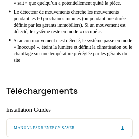
« sait » que quelqu’un a potentiellement quitté la pièce.
Sweden
Le détecteur de mouvements cherche les mouvements
Svenska
English
pendant les 60 prochaines minutes (ou pendant une durée
définie par les gérants immobiliers). Si un mouvement est
Norway
détecté, le système reste en mode « occupé ».
Norsk
English
Si aucun mouvement n'est détecté, le système passe en mode
« Inoccupé », éteint la lumière et définit la climatisation ou le
chauffage sur une température préréglée par les gérants du
Finland
site
Finnish
English
Enregistrer la nouvelle sélection comme choix par défaut
Téléchargements
Installation Guides
MANUAL ESDB ENERGY SAVER