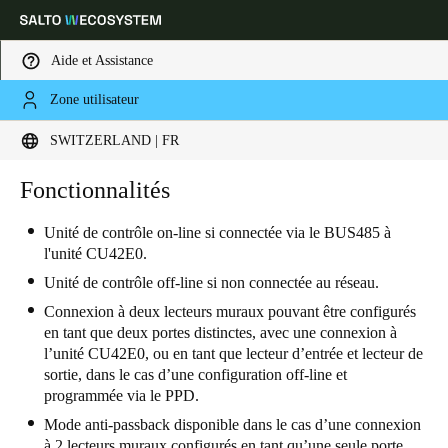
Aide et Assistance
Zone utilisateur
Sélectionnez vos paramètres de localisation et de langue
SWITZERLAND | FR
Europe
North America
Caribbean - Lati
Fonctionnalités
Global
Unité de contrôle on-line si connectée via le BUS485 à
l'unité CU42E0.
Switzerland
|
Français
Unité de contrôle off-line si non connectée au réseau.
Connexion à deux lecteurs muraux pouvant être configurés
Germany
en tant que deux portes distinctes, avec une connexion à
Deutsch
l’unité CU42E0, ou en tant que lecteur d’entrée et lecteur de
sortie, dans le cas d’une configuration off-line et
Switzerland
programmée via le PPD.
Deutsch
Français
Italiano
Mode anti-passback disponible dans le cas d’une connexion
à 2 lecteurs muraux configurés en tant qu’une seule porte.