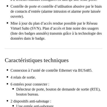
United Kingdom
Contrôle de porte et contrôle d’utilisation abusive par le biais
de contacts d’entrée (alarme intrusion et alarme porte laissée
English
ouverte).
Ireland
Mise à jour du plan d’accès rendue possible par le Réseau
Virtuel Salto (SVN). Plan d’accès et liste noire des usagers
English
(liste des badges annulés) transmis grâce à la technologie des
données dans le badge.
France
Français
Netherlands
Caractéristiques techniques
Nederlands
English
Connexion à l’unité de contrôle Ethernet via BUS485.
Belgium
4 relais de sortie.
Français
Nederlands
English
6 entrées pour connecter :
Détecteur de porte, bouton de demande de sortie (RTE),
bouton bureau.
Spain
Español
2 dispositifs anti-sabotage :
Une entrée anti-sabotage.