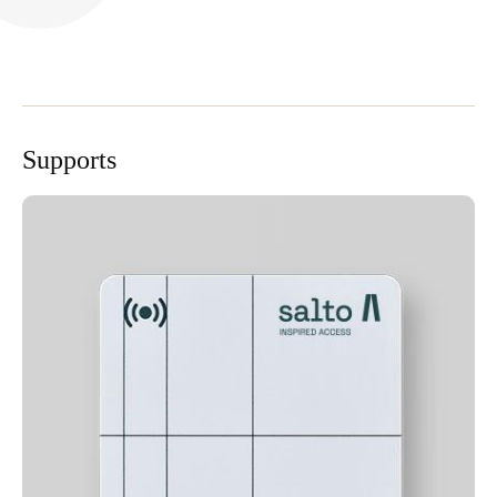
Sweden
Svenska
English
Norway
Norsk
English
Supports
Finland
Finnish
English
Enregistrer la nouvelle sélection comme choix par défaut