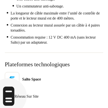
Portugal
Un commutateur anti-sabotage.
Português
La longueur de câble maximale entre l’unité de contrôle de
porte et le lecteur mural est de 400 mètres.
Italy
Connexion au lecteur mural assurée par un câble à 4 paires
Italiano
torsadées.
Consommation requise : 12 V DC 400 mA (sans lecteur
Russia
Salto) par un adaptateur.
Russian
Poland
Plateformes technologiques
Polski
Czech Republic
Salto Space
Čeština
Denmark
Réseau Sur Site
Danskere
English