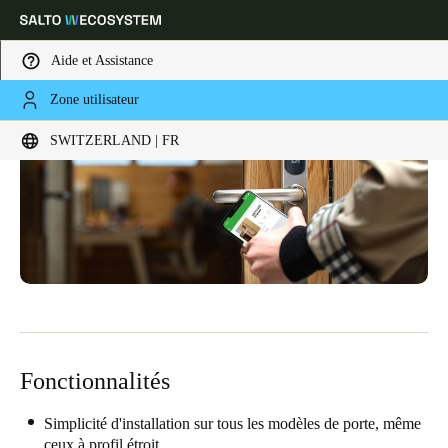
Aide et Assistance
Zone utilisateur
Sélectionnez vos paramètres de localisation et de langue
SWITZERLAND | FR
Europe
North America
Caribbean - Lati
Global
Switzerland
|
Français
Germany
Deutsch
Fonctionnalités
Switzerland
Deutsch
Français
Italiano
Simplicité d'installation sur tous les modèles de porte, même
ceux à profil étroit.