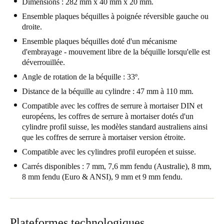
Dimensions : 282 mm x 40 mm x 20 mm.
Portugal
Ensemble plaques béquilles à poignée réversible gauche ou
Português
droite.
Ensemble plaques béquilles doté d'un mécanisme
Italy
d'embrayage - mouvement libre de la béquille lorsqu'elle est
déverrouillée.
Italiano
Angle de rotation de la béquille : 33º.
Russia
Distance de la béquille au cylindre : 47 mm à 110 mm.
Russian
Compatible avec les coffres de serrure à mortaiser DIN et
européens, les coffres de serrure à mortaiser dotés d'un
Poland
cylindre profil suisse, les modèles standard australiens ainsi
que les coffres de serrure à mortaiser version étroite.
Polski
Compatible avec les cylindres profil européen et suisse.
Czech Republic
Carrés disponibles : 7 mm, 7,6 mm fendu (Australie), 8 mm,
Čeština
8 mm fendu (Euro & ANSI), 9 mm et 9 mm fendu.
Denmark
Danskere
English
Plateformes technologiques