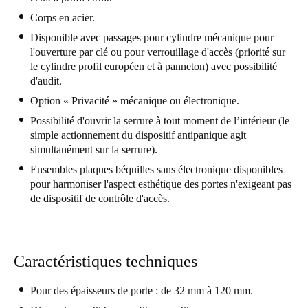
United Kingdom
Corps en acier.
English
Disponible avec passages pour cylindre mécanique pour
l'ouverture par clé ou pour verrouillage d'accès (priorité sur
le cylindre profil européen et à panneton) avec possibilité
Ireland
d'audit.
English
Option « Privacité » mécanique ou électronique.
France
Possibilité d'ouvrir la serrure à tout moment de l’intérieur (le
simple actionnement du dispositif antipanique agit
Français
simultanément sur la serrure).
Ensembles plaques béquilles sans électronique disponibles
Netherlands
pour harmoniser l'aspect esthétique des portes n'exigeant pas
Nederlands
English
de dispositif de contrôle d'accès.
Belgium
Français
Nederlands
English
Caractéristiques techniques
Spain
Pour des épaisseurs de porte : de 32 mm à 120 mm.
Español