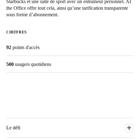
Starbucks et une salle de sport avec un entraîneur personnel. AT
United Kingdom
the Office offre tout cela, ainsi qu’une tarification transparente
sous forme d’abonnement.
English
Ireland
CHIFFRES
English
92
points d'accès
France
Français
500
usagers quotidiens
Netherlands
Nederlands
English
Belgium
Français
Nederlands
English
Spain
Le défi
Español