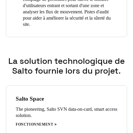
d'utilisateurs entrant et sortant d'une zone et
Sweden
analyser les flux de mouvement. Pistes d'audit
Svenska
English
pour aider à améliorer la sécurité et la sûreté du
site.
Norway
Norsk
English
Finland
La solution technologique de
Finnish
English
Salto fournie lors du projet.
Enregistrer la nouvelle sélection comme choix par défaut
Salto Space
The pioneering, Salto SVN data-on-card, smart access
solution.
FONCTIONNEMENT