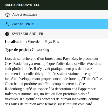
Aide et Assistance
Zone utilisateur
HOME
SECTEURS
ETUDES DE CAS
AT THE OFFICE
AT The Office
Sélectionnez vos paramètres de localisation et de langue
SWITZERLAND | FR
Localisation :
Woerden - Pays-Bas
Europe
North America
Caribbean - Lati
Global
Type de projet :
Coworking
Lors de sa recherche d’un bureau aux Pays-Bas, le promoteur
Switzerland
|
Français
Cees Rodenburg a remarqué que l’offre dans sa ville, Woerden,
était plutôt limitée. Il n’y avait pratiquement pas de locaux
commerciaux collectifs qui l’intéressaient vraiment, ce qui l’a
Germany
incité à développer son propre concept de bureau, AT the Office.
Deutsch
Cherchant à produire un effet « coup de cœur », Cees
Rodenburg a créé un espace à la décoration et à l’apparence
fraîches et lumineuses, un lieu où l’on prendrait plaisir à
Switzerland
travailler. Il a ajouté des concepts de bureau innovants, comme
Deutsch
Français
Italiano
des salles de réunion avec terrasse sur le toit, un coin café