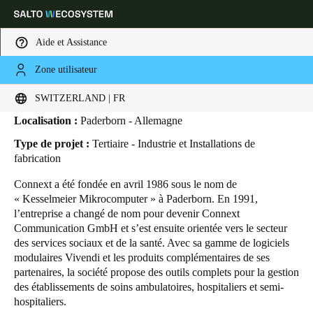
Aide et Assistance
Zone utilisateur
HOME
SECTEURS
ETUDES DE CAS
CAMPUS CONNEXT
Campus Connext
Sélectionnez vos paramètres de localisation et de langue
SWITZERLAND | FR
Localisation :
Paderborn - Allemagne
Europe
North America
Caribbean - Lati
Global
Type de projet :
Tertiaire - Industrie et Installations de
fabrication
Switzerland
|
Français
Connext a été fondée en avril 1986 sous le nom de
« Kesselmeier Mikrocomputer » à Paderborn. En 1991,
l’entreprise a changé de nom pour devenir Connext
Germany
Communication GmbH et s’est ensuite orientée vers le secteur
Deutsch
des services sociaux et de la santé. Avec sa gamme de logiciels
modulaires Vivendi et les produits complémentaires de ses
partenaires, la société propose des outils complets pour la gestion
Switzerland
des établissements de soins ambulatoires, hospitaliers et semi-
Deutsch
Français
Italiano
hospitaliers.