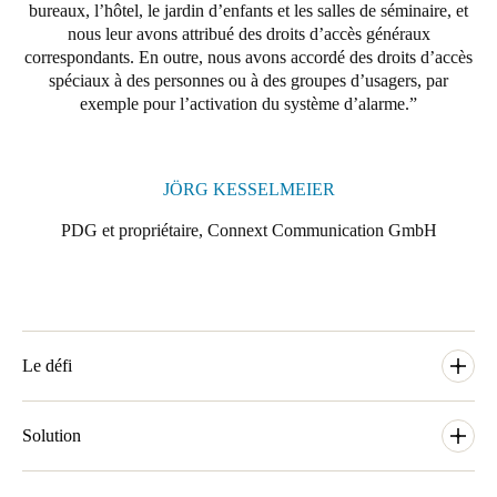
bureaux, l’hôtel, le jardin d’enfants et les salles de séminaire, et
Portugal
nous leur avons attribué des droits d’accès généraux
Português
correspondants. En outre, nous avons accordé des droits d’accès
spéciaux à des personnes ou à des groupes d’usagers, par
exemple pour l’activation du système d’alarme.
Italy
Italiano
JÖRG KESSELMEIER
Russia
Russian
PDG et propriétaire, Connext Communication GmbH
Poland
Polski
Czech Republic
Le défi
Čeština
L’extension du campus entraînait un certain nombre de
nouvelles exigences pour la solution de contrôle d’accès. Le
Solution
Denmark
système de serrure électronique avec transpondeurs actifs utilisé
Danskere
English
jusqu’à présent dans le bâtiment existant n’était pas adapté au
Pour le contrôle d’accès, l’entreprise a choisi un système