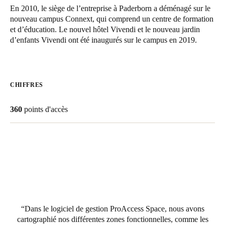
En 2010, le siège de l’entreprise à Paderborn a déménagé sur le
United Kingdom
nouveau campus Connext, qui comprend un centre de formation
English
et d’éducation. Le nouvel hôtel Vivendi et le nouveau jardin
d’enfants Vivendi ont été inaugurés sur le campus en 2019.
Ireland
English
CHIFFRES
France
Français
360
points d'accès
Netherlands
Nederlands
English
Belgium
Français
Nederlands
English
Spain
Dans le logiciel de gestion ProAccess Space, nous avons
Español
cartographié nos différentes zones fonctionnelles, comme les