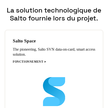
autorisées peuvent accéder à l’espace.
sélection prévoyaient également une connexion au système
La solution technologique de
d’alarme, qui devait être armé ou désarmé via des lecteurs
muraux.
Salto fournie lors du projet.
Salto Space
The pioneering, Salto SVN data-on-card, smart access
solution.
FONCTIONNEMENT