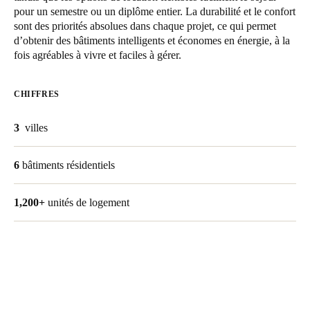
pour un semestre ou un diplôme entier. La durabilité et le confort
United Kingdom
sont des priorités absolues dans chaque projet, ce qui permet
English
d’obtenir des bâtiments intelligents et économes en énergie, à la
fois agréables à vivre et faciles à gérer.
Ireland
English
CHIFFRES
France
3
villes
Français
6
bâtiments résidentiels
Netherlands
Nederlands
English
1,200+
unités de logement
Belgium
Français
Nederlands
English
Spain
Español