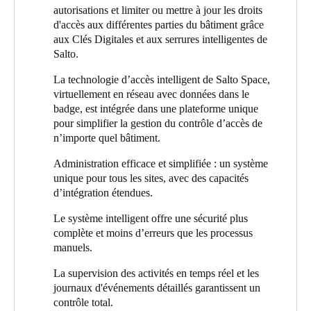
une expérience fluide pour les gestionnaires immobiliers.
Avec Salto, Campus Living bénéficie d’une technologie
autorisations et limiter ou mettre à jour les droits
intelligente connectée et évolutive qui soutient son expansion
d'accès aux différentes parties du bâtiment grâce
L’objectif était clair : mettre en œuvre un système digital
tout en offrant aux étudiants des environnements de vie sûrs,
aux Clés Digitales et aux serrures intelligentes de
intelligent qui élimine le besoin de clés physiques tout en
modernes et pratiques. Les responsables bénéficient de
Salto.
améliorant la sécurité et la commodité. Campus Living voulait
fonctionnalités de surveillance 24 h/24, 7 j/7, d'une
créer le sentiment d’espaces ouverts, inclusifs et partagés sans
communication en temps réel avec la plateforme d'interphone de
La technologie d’accès intelligent de Salto Space,
compromettre la sécurité. L’accès aux appartements, aux espaces
porte
XS4 Com
et d'audits détaillés, offrant ainsi tranquillité
virtuellement en réseau avec données dans le
communs et même aux boîtes aux lettres devait être géré via une
d'esprit et efficacité opérationnelle à chaque emplacement.
badge, est intégrée dans une plateforme unique
solution unique et évolutive, idéalement là où le smartphone
pour simplifier la gestion du contrôle d’accès de
d’un étudiant pourrait fonctionner comme la clé.
Toutes les données utilisateur et les profils d’accès sont gérés via
n’importe quel bâtiment.
Salto Space. Les droits d’accès sont automatiquement liés aux
numéros d’appartement. Cela signifie que lorsqu’un nouveau
Administration efficace et simplifiée : un système
résident se voit attribuer une unité, l’accès aux espaces
unique pour tous les sites, avec des capacités
pertinents, tels que les salles communes, les portes d’entrée et sa
d’intégration étendues.
boîte aux lettres personnelle, est immédiatement activé. Si un
résident perd son téléphone ou déménage prématurément,
Le système intelligent offre une sécurité plus
l’accès peut être révoqué instantanément, garantissant ainsi une
complète et moins d’erreurs que les processus
sécurité continue.
manuels.
La supervision des activités en temps réel et les
journaux d'événements détaillés garantissent un
contrôle total.