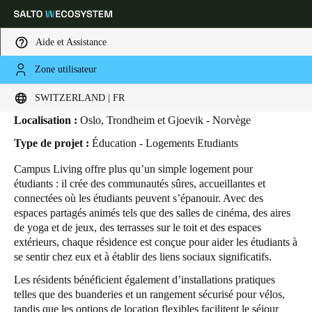
Aide et Assistance
Zone utilisateur
HOME
SECTEURS
ETUDES DE CAS
CAMPUS LIVING
Campus Living
Sélectionnez vos paramètres de localisation et de langue
SWITZERLAND | FR
Localisation :
Oslo, Trondheim et Gjoevik - Norvège
Europe
North America
Caribbean - Lati
Global
Type de projet :
Éducation - Logements Etudiants
Campus Living offre plus qu’un simple logement pour
Switzerland
|
Français
étudiants : il crée des communautés sûres, accueillantes et
connectées où les étudiants peuvent s’épanouir. Avec des
espaces partagés animés tels que des salles de cinéma, des aires
Germany
de yoga et de jeux, des terrasses sur le toit et des espaces
Deutsch
extérieurs, chaque résidence est conçue pour aider les étudiants à
se sentir chez eux et à établir des liens sociaux significatifs.
Switzerland
Les résidents bénéficient également d’installations pratiques
Deutsch
Français
Italiano
telles que des buanderies et un rangement sécurisé pour vélos,
tandis que les options de location flexibles facilitent le séjour