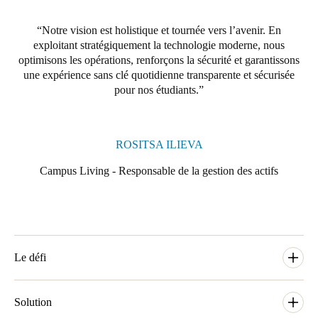
Portugal
Notre vision est holistique et tournée vers l’avenir. En
Português
exploitant stratégiquement la technologie moderne, nous
optimisons les opérations, renforçons la sécurité et garantissons
Italy
une expérience sans clé quotidienne transparente et sécurisée
Italiano
pour nos étudiants.
Russia
Russian
ROSITSA ILIEVA
Campus Living - Responsable de la gestion des actifs
Poland
Polski
Czech Republic
Čeština
Le défi
Denmark
Avec environ 1 200 unités et plus en développement, Campus
Danskere
Living s’est tourné vers Salto pour trouver une solution de
Solution
English
contrôle d’accès rationalisée qui pourrait répondre aux exigences