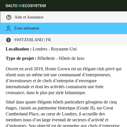
Aide et Assistance
Zone utilisateur
HOME
SECTEURS
ETUDES DE CAS
HOME GROWN
Home Grown
Sélectionnez vos paramètres de localisation et de langue
SWITZERLAND | FR
Localisation :
Londres - Royaume-Uni
Europe
North America
Caribbean - Lati
Global
Type de projet :
Hôtellerie - Hôtels de luxe
Ouvert en avril 2019, Home Grown est un élégant club privé qui
Switzerland
|
Français
réunit sous un même toit une communauté d’entrepreneurs,
d’investisseurs et de chefs d’entreprise d’envergure
internationale et dont les activités connaissent une forte
Germany
croissance, dans le plus pur style britannique.
Deutsch
Situé dans quatre élégants hôtels particuliers géorgiens de cinq
étages, classés au patrimoine historique (Grade II), sur Great
Switzerland
Cumberland Place, au cœur de Londres, il accueille des
Deutsch
Français
Italiano
membres issus d’un large éventail de secteurs d’activité et
d’industries. Son objectif est de permettre aux chefs d’entreprise