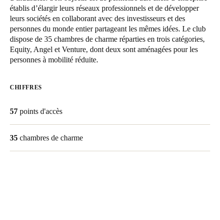
établis d’élargir leurs réseaux professionnels et de développer
United Kingdom
leurs sociétés en collaborant avec des investisseurs et des
English
personnes du monde entier partageant les mêmes idées. Le club
dispose de 35 chambres de charme réparties en trois catégories,
Ireland
Equity, Angel et Venture, dont deux sont aménagées pour les
personnes à mobilité réduite.
English
France
CHIFFRES
Français
57
points d'accès
Netherlands
Nederlands
English
35
chambres de charme
Belgium
Français
Nederlands
English
Spain
Español