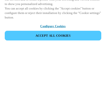
to show you personalized advertising.
You can accept all cookies by clicking the "Accept cookies" button or
configure them or reject their installation by clicking the “Cookie settings”
button.
Configure Cookies
ACCEPT ALL COOKIES
Espace Partenaires
Légal
Sécurité
Carrières
Téléchargement du client Teamviewer