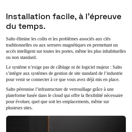
Portugal
Installation facile, à l’épreuve
Português
du temps.
Italy
Italiano
Salto élimine les coûts et les problèmes associés aux clés
traditionnelles ou aux serrures magnétiques en permettant un
Russia
accès intelligent sur toutes les portes, même les plus inhabituelles
ou non standard.
Russian
Le système n’exige pas de câblage ni de logiciel majeur :
Salto
Poland
s’intègre aux systèmes de gestion de site standard de l’industrie
pour venir se connecter à ce que vous avez déjà mis en place.
Polski
Salto pérennise l’infrastructure de verrouillage grâce à une
Czech Republic
plateforme basée dans le cloud qui offre la flexibilité nécessaire
pour évoluer, quel que soit les emplacements, même sur
Čeština
plusieurs sites.
Denmark
Danskere
English