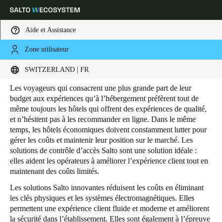
Aide et Assistance
Zone utilisateur
HOME
SECTEURS
HOSPITALITY
HÔTELS ÉCONOMIQUES
Hôtels économiques
Sélectionnez vos paramètres de localisation et de langue
SWITZERLAND | FR
Les voyageurs qui consacrent une plus grande part de leur
Europe
North America
Caribbean - Lati
Global
budget aux expériences qu’à l’hébergement préfèrent tout de
même toujours les hôtels qui offrent des expériences de qualité,
et n’hésitent pas à les recommander en ligne. Dans le même
Switzerland
|
Français
temps, les hôtels économiques doivent constamment lutter pour
gérer les coûts et maintenir leur position sur le marché. Les
solutions de contrôle d’accès Salto sont une solution idéale :
Germany
elles aident les opérateurs à améliorer l’expérience client tout en
maintenant des coûts limités.
Deutsch
Les solutions Salto innovantes réduisent les coûts en éliminant
Switzerland
les clés physiques et les systèmes électromagnétiques. Elles
permettent une expérience client fluide et moderne et améliorent
Deutsch
Français
Italiano
la sécurité dans l’établissement. Elles sont également à l’épreuve