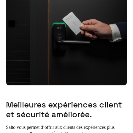
Sweden
Svenska
English
Norway
Norsk
English
Finland
Finnish
English
Enregistrer la nouvelle sélection comme choix par défaut
Meilleures expériences client
et sécurité améliorée.
Salto vous permet d’offrir aux clients des expériences plus