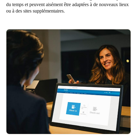
du temps et peuvent aisément être adaptées à de nouveaux lieux
United Kingdom
ou à des sites supplémentaires.
English
Ireland
English
France
Français
Netherlands
Nederlands
English
Belgium
Français
Nederlands
English
Spain
Español