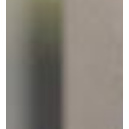
Portugal
Português
Italy
Italiano
Russia
Russian
Poland
Polski
Czech Republic
Čeština
Denmark
Danskere
English