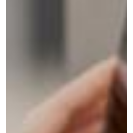
Sweden
Svenska
English
Norway
Norsk
English
Finland
Finnish
English
Enregistrer la nouvelle sélection comme choix par défaut