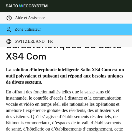
Aide et Assistance
Zone utilisateur
HOME
SOLUTIONS
SALTO XS4 COM
CARACTÉRISTIQUES DU SALTO XS4 COM
Sélectionnez vos paramètres de localisation et de langue
SWITZERLAND | FR
Caractéristiques du Salto
XS4 Com
Europe
North America
Caribbean - Lati
Global
La solution d’interphonie intelligente Salto XS4 Com est un
Switzerland
|
Français
outil polyvalent et puissant qui répond aux besoins uniques
de divers secteurs.
En offrant des fonctionnalités telles que la saisie sans clé
Germany
instantanée, le contrôle d’accès à distance et la communication
Deutsch
vocale et vidéo en temps réel, elle rationalise les opérations et
améliore l’expérience globale des résidents, des utilisateurs et
Switzerland
des visiteurs. Qu’il s’ agisse d’établissements résidentiels, de
bâtiments commerciaux, d’espaces de travail, d’établissements
Deutsch
Français
Italiano
de santé, d’hôtellerie ou d’établissements d’enseignement, cette