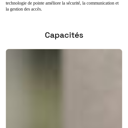
technologie de pointe améliore la sécurité, la communication et
United Kingdom
la gestion des accès.
English
Ireland
Capacités
English
France
Français
Netherlands
Nederlands
English
Belgium
Français
Nederlands
English
Spain
Español