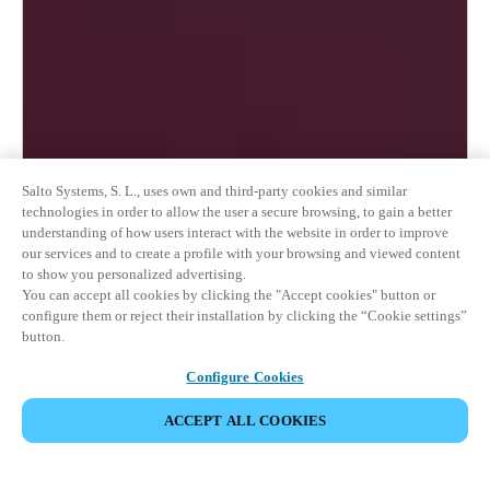
Salto Systems, S. L., uses own and third-party cookies and similar
technologies in order to allow the user a secure browsing, to gain a better
understanding of how users interact with the website in order to improve
our services and to create a profile with your browsing and viewed content
to show you personalized advertising.
You can accept all cookies by clicking the "Accept cookies" button or
configure them or reject their installation by clicking the “Cookie settings”
button.
Configure Cookies
ACCEPT ALL COOKIES