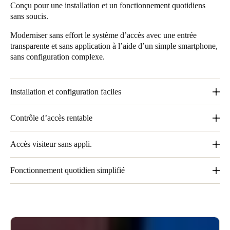
Conçu pour une installation et un fonctionnement quotidiens
sans soucis.
Moderniser sans effort le système d’accès avec une entrée
transparente et sans application à l’aide d’un simple smartphone,
sans configuration complexe.
Installation et configuration faciles
Ces solutions nécessitent un effort d’installation minimal et
Contrôle d’accès rentable
aucun câblage complexe, ce qui rend le déploiement rapide et
simple.
En éliminant le besoin de systèmes d’interphone traditionnels,
Accès visiteur sans appli.
ces solutions réduisent les coûts tout en maintenant l’efficacité.
Les visiteurs peuvent facilement demander un accès en scannant
Fonctionnement quotidien simplifié
un QR code ou en appuyant sur une plaque NFC avec leur
smartphone, sans avoir besoin de télécharger une appli.
Grâce à son fonctionnement sans tracas, le système améliore
l’expérience utilisateur globale, offrant un contrôle d’accès
transparent et moderne sans les complexités des systèmes
traditionnels.