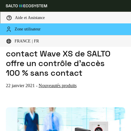
Aide et Assistance
Zone utilisateur
HOME
ACTUALITES
LA SOLUTION D’ACCÈS SANS CONTACT WAVE XS DE SALTO OFFRE UN CONTRÔLE D’ACCÈS 100 % SANS CONTACT
Sélectionnez vos paramètres de localisation et de langue
La solution d’accès sans
FRANCE | FR
contact Wave XS de SALTO
Europe
North America
Caribbean - Lati
Global
offre un contrôle d’accès
100 % sans contact
France
|
Français
22 janvier 2021
-
Nouveautés produits
Germany
Deutsch
Switzerland
Deutsch
Français
Italiano