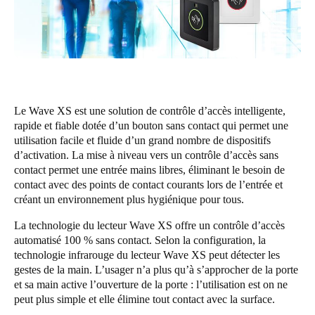
United Kingdom
English
Ireland
English
Le Wave XS est une solution de contrôle d’accès intelligente,
France
rapide et fiable dotée d’un bouton sans contact qui permet une
Français
utilisation facile et fluide d’un grand nombre de dispositifs
d’activation. La mise à niveau vers un contrôle d’accès sans
contact permet une entrée mains libres, éliminant le besoin de
Netherlands
contact avec des points de contact courants lors de l’entrée et
Nederlands
English
créant un environnement plus hygiénique pour tous.
La technologie du lecteur Wave XS offre un contrôle d’accès
Belgium
automatisé 100 % sans contact. Selon la configuration, la
Français
Nederlands
English
technologie infrarouge du lecteur Wave XS peut détecter les
gestes de la main. L’usager n’a plus qu’à s’approcher de la porte
Spain
et sa main active l’ouverture de la porte : l’utilisation est on ne
Español
peut plus simple et elle élimine tout contact avec la surface.