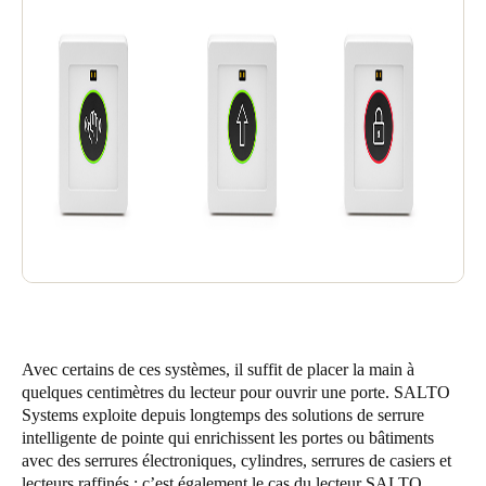
Sweden
Svenska
English
Norway
Norsk
English
Finland
Finnish
English
Enregistrer la nouvelle sélection comme choix par défaut
Avec certains de ces systèmes, il suffit de placer la main à
quelques centimètres du lecteur pour ouvrir une porte. SALTO
Systems exploite depuis longtemps des solutions de serrure
intelligente de pointe qui enrichissent les portes ou bâtiments
avec des serrures électroniques, cylindres, serrures de casiers et
lecteurs raffinés ; c’est également le cas du lecteur SALTO