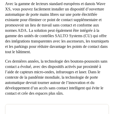
Avec la gamme de lecteurs standard européens et danois Wave
Portugal
XS, vous pouvez facilement installer un dispositif d’ouverture
Português
automatique de porte mains libres sur une porte électrifiée
existante pour éliminer ce point de contact supplémentaire et
Italy
promouvoir un lieu de travail sans contact et conforme aux
normes ADA. La solution peut également être intégrée à la
Italiano
gamme des unités de contrôles SALTO Systems (CU) qui offre
des intégrations transparentes avec les ascenseurs, les tourniquets
Russia
et les parkings pour réduire davantage les points de contact dans
Russian
tout le bâtiment.
Ces dernières années, la technologie des boutons-poussoirs sans
Poland
contact a évolué, avec des dispositifs activés par proximité à
Polski
l’aide de capteurs micro-ondes, infrarouges et laser. Dans le
contexte de la pandémie mondiale, la technologie de porte
Czech Republic
automatique devrait tourner autour de l’innovation et du
développement d’un accès sans contact intelligent qui évite le
Čeština
contact et crée des espaces plus sûrs.
Denmark
Danskere
English