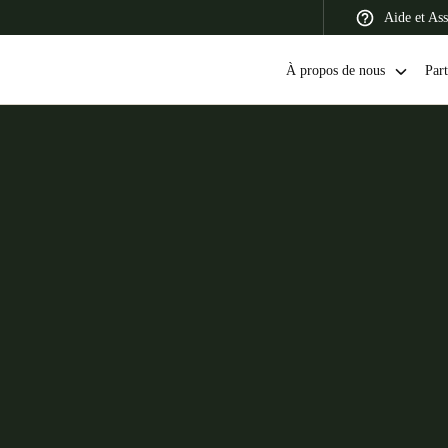
Aide et Ass
À propos de nous
Part
 Latin America
Africa, Middle East, and India
Asia Pacific
Switzerland
Deutsch
Français
Italiano
France
Français