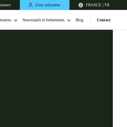
istance
Zone utilisateur
FRANCE | FR
enaires
Nouveautés et événements
Blog
Contact
United Kingdom
English
Netherlands
Nederlands
English