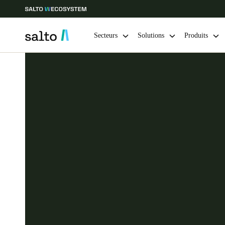
Secteurs
Solutions
Produits
Sélectionnez vos paramètres de localisation et de langue
Europe
North America
Caribbean -
Global
France
|
Français
Germany
Deutsch
Ireland
English