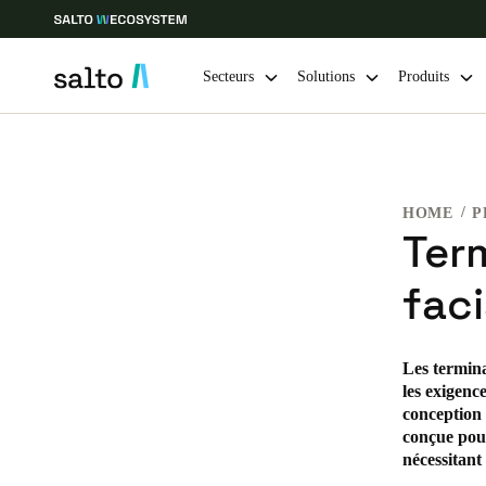
Secteurs
Solutions
Produits
Sélectionnez vos paramètres de localisation et de langue
HOME
P
Europe
North America
Caribbean -
Global
Ter
faci
France
|
Français
Germany
Les termina
les exigenc
Deutsch
conception 
conçue pour
Ireland
nécessitant
English