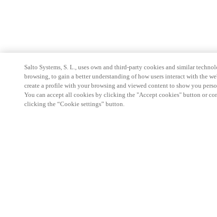
Salto Systems, S. L., uses own and third-party cookies and similar technolo
browsing, to gain a better understanding of how users interact with the we
create a profile with your browsing and viewed content to show you perso
You can accept all cookies by clicking the "Accept cookies" button or conf
clicking the “Cookie settings” button.
Espace Partenaires
Légal
Sécurité
Carrières