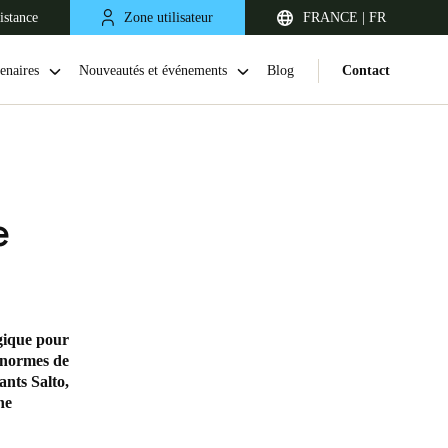
istance
Zone utilisateur
FRANCE | FR
enaires
Nouveautés et événements
Blog
Contact
e
gique pour
United Kingdom
s normes de
English
ants Salto,
ne
Netherlands
Nederlands
English