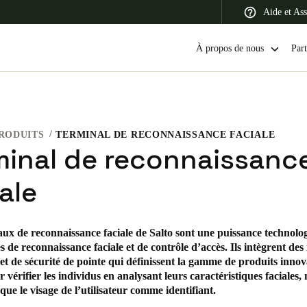
Aide et Ass
À propos de nous
Part
RODUITS
TERMINAL DE RECONNAISSANCE FACIALE
 Latin America
Africa, Middle East, and India
Asia Pacific
minal de reconnaissanc
ale
ux de reconnaissance faciale de Salto sont une puissance technolo
Switzerland
es de reconnaissance faciale et de contrôle d’accès. Ils intègrent de
Deutsch
Français
Italiano
et de sécurité de pointe qui définissent la gamme de produits innov
 vérifier les individus en analysant leurs caractéristiques faciales, 
France
 que le visage de l’utilisateur comme identifiant.
Français