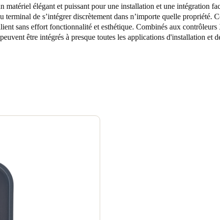
un matériel élégant et puissant pour une installation et une intégration fac
u terminal de s’intégrer discrètement dans n’importe quelle propriété. C
Spain
lient sans effort fonctionnalité et esthétique. Combinés aux contrôleur
Español
 peuvent être intégrés à presque toutes les applications d'installation et 
Russia
Russian
Denmark
Danskere
English
Finland
Finnish
English