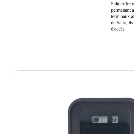
Salto offre 
permettant a
Belgium
terminaux al
Français
Nederlands
English
de Salto, ils
d'accès.
Italy
Italiano
Czech Republic
Čeština
Norway
Norsk
English
Enregistrer la nouvelle sélection comme choix par défaut