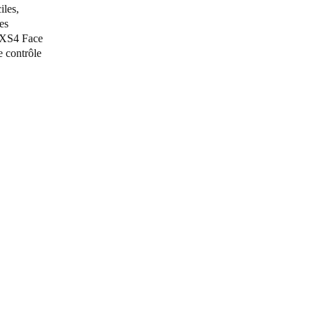
iles,
es
Portugal
s XS4 Face
Português
de contrôle
Poland
Polski
Sweden
Svenska
English