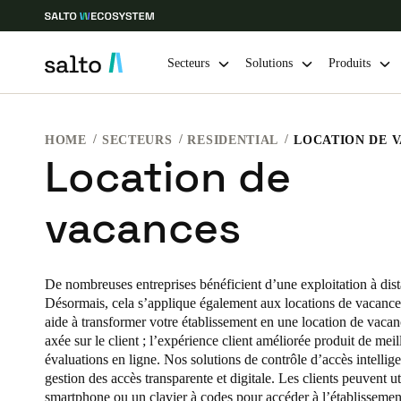
Secteurs
Solutions
Produits
Sélectionnez vos paramètres de localisation et de langue
HOME
SECTEURS
RESIDENTIAL
LOCATION DE 
Location de
Europe
North America
Caribbean -
Global
vacances
France
|
Français
De nombreuses entreprises bénéficient d’une exploitation à dis
Désormais, cela s’applique également aux locations de vacance
Germany
aide à transformer votre établissement en une location de vaca
Deutsch
axée sur le client ; l’expérience client améliorée produit de meil
évaluations en ligne. Nos solutions de contrôle d’accès intellig
Ireland
gestion des accès transparente et digitale. Les clients peuvent uti
English
smartphone ou un clavier à codes pour accéder à l’établissemen