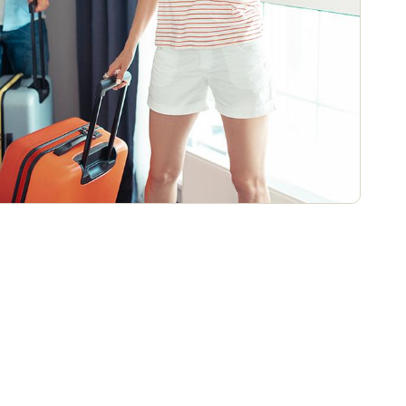
Portugal
Português
Poland
Polski
Sweden
Svenska
English