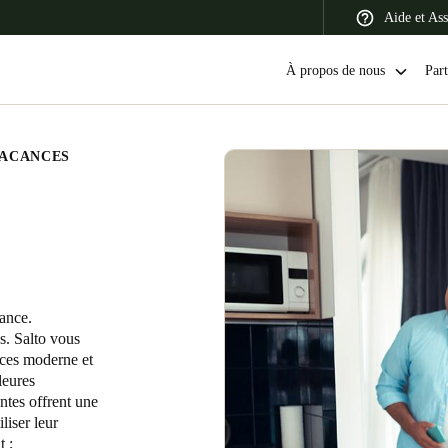
Aide et Ass
À propos de nous
Part
VACANCES
 Latin America
Africa, Middle East, and India
Asia Pacific
tance.
s. Salto vous
Switzerland
nces moderne et
Deutsch
Français
Italiano
leures
entes offrent une
France
liser leur
Français
t ;