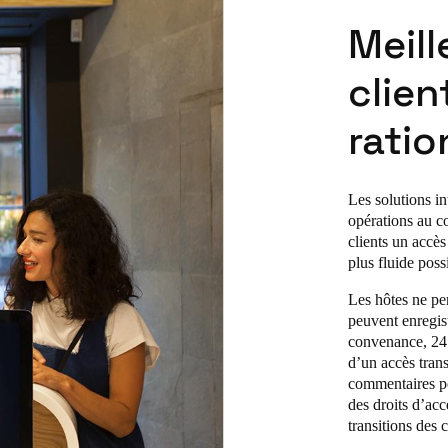
Meill
clien
ratio
Les solutions in
opérations au co
clients un accès
plus fluide poss
Les hôtes ne per
peuvent enregistr
convenance, 24 h
d’un accès trans
commentaires pos
des droits d’acc
transitions des c