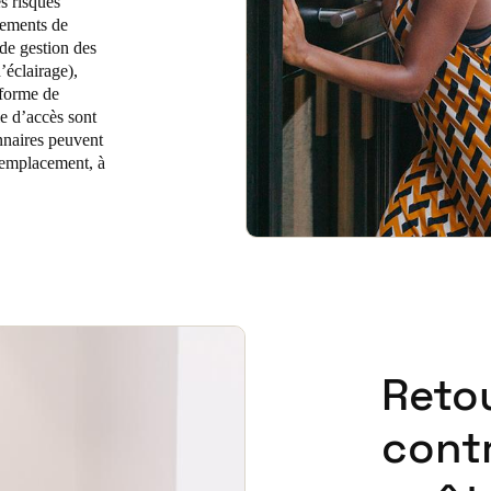
es risques
gements de
 de gestion des
’éclairage),
eforme de
le d’accès sont
onnaires peuvent
r emplacement, à
Retou
contr