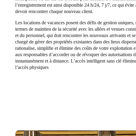
l’enregistrement est ainsi disponible 24 h/24, 7 j/7, ce qui évite
devoir rencontrer chaque nouveau client.
Belgium
Français
Nederlands
English
Les locations de vacances posent des défis de gestion uniques
termes de maintien de la sécurité avec les allées et venues const
Italy
et du personnel, qui doit rencontrer les nouveaux arrivants et s
chargé de gérer des propriétés existantes dans des lieux dispers
Italiano
rationalise, simplifie et élimine des coûts de votre exploitation 
aux responsables d’accorder ou de révoquer des autorisations d
Czech Republic
instantanément et à distance. L’accès intelligent sans clé élimine 
Čeština
l’accès physiques
Norway
Norsk
English
Enregistrer la nouvelle sélection comme choix par défaut