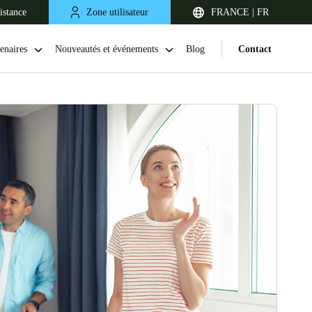
istance
Zone utilisateur
FRANCE | FR
enaires
Nouveautés et événements
Blog
Contact
United Kingdom
English
Netherlands
Nederlands
English