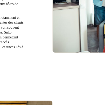
 aux hôtes de
Spain
Español
, notamment en
antes des clients
e voit souvent
Russia
és. Salto
Russian
en permettant
’accès
Denmark
les tracas liés à
Danskere
English
Finland
Finnish
English