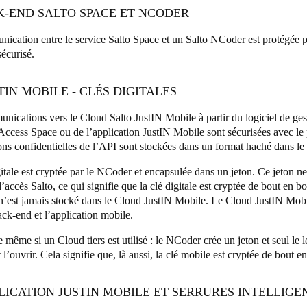
K-END SALTO SPACE ET NCODER
ication entre le service Salto Space et un Salto NCoder est protégée p
sécurisé.
STIN MOBILE - CLÉS DIGITALES
nications vers le Cloud Salto JustIN Mobile à partir du logiciel de ges
Access Space ou de l’application JustIN Mobile sont sécurisées avec l
ons confidentielles de l’API sont stockées dans un format haché dans l
itale est cryptée par le NCoder et encapsulée dans un jeton. Ce jeton ne
’accès Salto, ce qui signifie que la clé digitale est cryptée de bout en 
n’est jamais stocké dans le Cloud JustIN Mobile. Le Cloud JustIN Mob
ack-end et l’application mobile.
e même si un Cloud tiers est utilisé : le NCoder crée un jeton et seul le 
 l’ouvrir. Cela signifie que, là aussi, la clé mobile est cryptée de bout e
PLICATION JUSTIN MOBILE ET SERRURES INTELLIGE