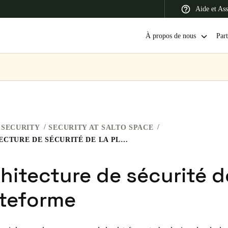
Aide et Ass
À propos de nous
Part
 Latin America
Africa, Middle East, and India
Asia Pacific
SECURITY
SECURITY AT SALTO SPACE
ARCHITECTURE DE SÉCURITÉ DE LA PLATEFORME
hitecture de sécurité d
Switzerland
Deutsch
Français
Italiano
ateforme
France
Français