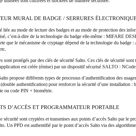
e utilisées sont chiffrées et stockées de manière sécurisée.
CTEUR MURAL DE BADGE / SERRURES ÉLECTRONIQU
té liée au mode de lecture des badges et au mode de protection des info
lisé, c’est-à-dire de la technologie du badge elle-même : MIFARE DES
sorte que le mécanisme de cryptage dépend de la technologie du badge
etc.
s sont protégés par des clés de sécurité Salto. Ces clés de sécurité son
’application est créée (émise) par un dispositif sécurisé SALTO : NCode
Salto propose différents types de processus d’authentification des usage
(double authentification) pour renforcer la sécurité d’une installation 
ie ou code PIN + biométrie.
INTS D’ACCÈS ET PROGRAMMATEUR PORTABLE
de sécurité sont cryptées et transmises aux points d’accès Salto par le 
to. Un PPD est authentifié par le point d’accès Salto via des algorithm