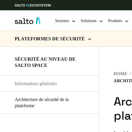
Secteurs
Solutions
Produits
PLATEFORMES DE SÉCURITÉ
Sélectionnez vos paramètres de localisation et de langue
SÉCURITÉ CHEZ SALTO KS
SÉCURITÉ AU NIVEAU DE
Europe
North America
Caribbean -
Global
SALTO SPACE
SÉCURITÉ AU NIVEAU DE SALTO SPACE
HOME
France
|
Français
Informations générales
Arc
Architecture de sécurité de la
Germany
plateforme
Deutsch
pl
Ireland
English