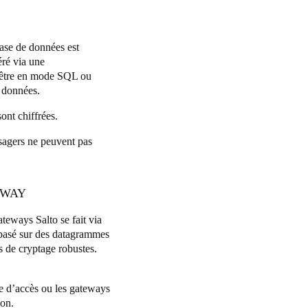
base de données est
éré via une
ut être en mode SQL ou
e données.
sont chiffrées.
usagers ne peuvent pas
EWAY
ateways Salto se fait via
 basé sur des datagrammes
s de cryptage robustes.
ôle d’accès ou les gateways
ion.