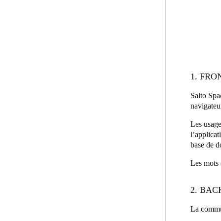
1. FRO
Salto Spa
navigate
Les usage
l’applicat
base de d
Les mots 
2. BAC
La commun