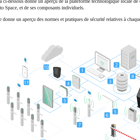
 ci-dessous donne un aperçu de la plateforme technologique locale de 
to Space, et de ses composants individuels.
Spain
e donne un aperçu des normes et pratiques de sécurité relatives à chaq
Español
Russia
Russian
Denmark
Danskere
English
Finland
Finnish
English