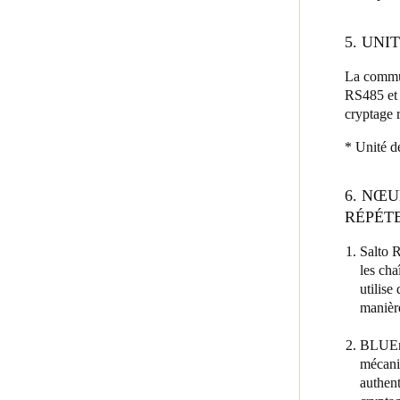
5. UN
La commun
RS485 et 
cryptage r
* Unité d
6. NŒU
RÉPÉT
Salto R
les cha
utilise
manièr
BLUEne
mécani
authent