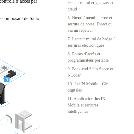
contrôle d’accès par
lecteur mural et gateway et
nœud
Portugal
6. Nœud / nœud interne et
ue composant de Salto
Português
serrure de porte. Direct ou
via un répéteur
Poland
7. Lecteur mural de badge /
Polski
serrures électroniques
8. Points d’accès et
Sweden
programmateur portable
Svenska
English
9. Back-end Salto Space et
NCoder
10. JustIN Mobile - Clés
digitales
11. Application JustIN
Mobile et serrures
intelligentes