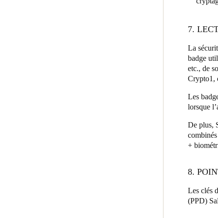
cryptag
7. LE
La sécuri
badge uti
etc., de 
Crypto1, 
Les badge
lorsque l
De plus, 
combinés 
+ biométr
8. PO
Les clés 
(PPD) Sal