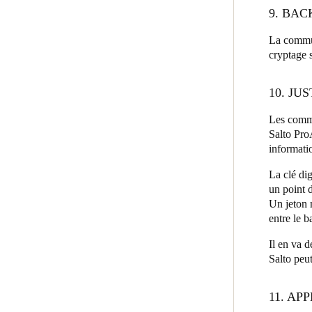
9. BAC
La commun
cryptage 
10. JU
Les commu
Salto Pro
informati
La clé dig
un point d
Un jeton 
entre le b
Il en va d
Salto peut
11. AP