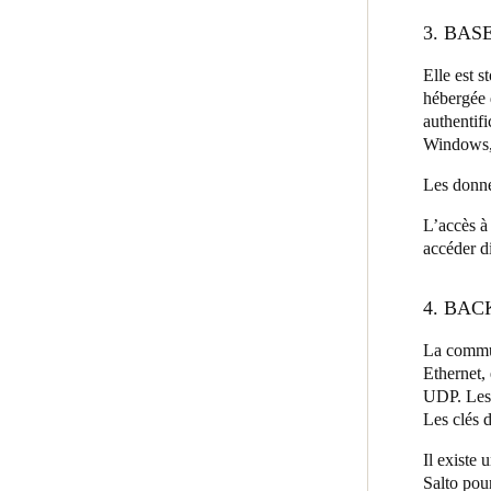
3. BAS
Elle est 
hébergée 
authentif
Windows, 
Les donnée
L’accès à
accéder d
4. BAC
La communi
Ethernet,
UDP. Les 
Les clés d
Il existe 
Salto pou