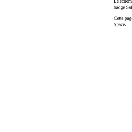
Le schéma
badge Sal
Belgium
Cette pag
Français
Nederlands
English
Space.
Italy
Italiano
Czech Republic
Čeština
Norway
Norsk
English
Enregistrer la nouvelle sélection comme choix par défaut