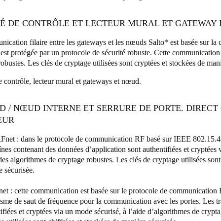
ITÉ DE CONTRÔLE ET LECTEUR MURAL ET GATEWAY
ication filaire entre les gateways et les nœuds Salto* est basée sur l
est protégée par un protocole de sécurité robuste. Cette communication 
obustes. Les clés de cryptage utilisées sont cryptées et stockées de man
e contrôle, lecteur mural et gateways et nœud.
D / NŒUD INTERNE ET SERRURE DE PORTE. DIRECT
EUR
Fnet : dans le protocole de communication RF basé sur IEEE 802.15.4 q
înes contenant des données d’application sont authentifiées et cryptées 
 des algorithmes de cryptage robustes. Les clés de cryptage utilisées sont
e sécurisée.
t : cette communication est basée sur le protocole de communication B
sme de saut de fréquence pour la communication avec les portes. Les t
ifiées et cryptées via un mode sécurisé, à l’aide d’algorithmes de crypta