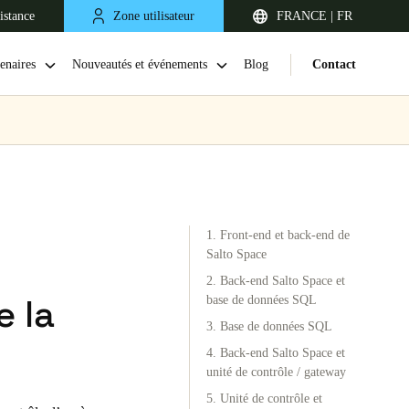
istance
Zone utilisateur
FRANCE | FR
enaires
Nouveautés et événements
Blog
Contact
1. Front-end et back-end de
Salto Space
2. Back-end Salto Space et
e la
base de données SQL
United Kingdom
3. Base de données SQL
English
4. Back-end Salto Space et
unité de contrôle / gateway
Netherlands
5. Unité de contrôle et
Nederlands
English