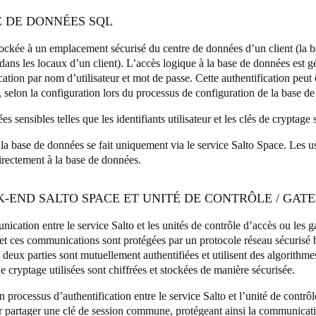
E DE DONNÉES SQL
stockée à un emplacement sécurisé du centre de données d’un client (la 
dans les locaux d’un client). L’accès logique à la base de données est g
ication par nom d’utilisateur et mot de passe. Cette authentification pe
selon la configuration lors du processus de configuration de la base d
s sensibles telles que les identifiants utilisateur et les clés de cryptage 
 la base de données se fait uniquement via le service Salto Space. Les 
irectement à la base de données.
K-END SALTO SPACE ET UNITÉ DE CONTRÔLE / GAT
cation entre le service Salto et les unités de contrôle d’accès ou les g
 et ces communications sont protégées par un protocole réseau sécurisé
deux parties sont mutuellement authentifiées et utilisent des algorithme
e cryptage utilisées sont chiffrées et stockées de manière sécurisée.
un processus d’authentification entre le service Salto et l’unité de contr
r partager une clé de session commune, protégeant ainsi la communicat