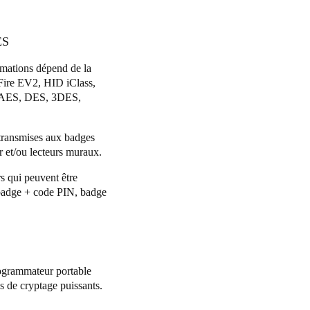
ES
rmations dépend de la
Fire EV2, HID iClass,
 : AES, DES, 3DES,
t transmises aux badges
r et/ou lecteurs muraux.
rs qui peuvent être
: badge + code PIN, badge
programmateur portable
es de cryptage puissants.