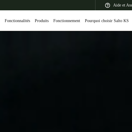
Aide et Ass
S
Fonctionnalités
Produits
Fonctionnement
Pourquoi choisir Salto KS
 Latin America
Africa, Middle East, and India
Asia Pacific
Switzerland
Deutsch
Français
Italiano
France
Français