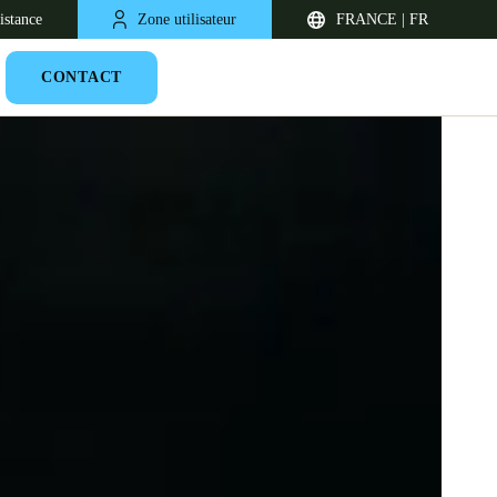
istance
Zone utilisateur
FRANCE | FR
CONTACT
United Kingdom
English
Netherlands
Nederlands
English