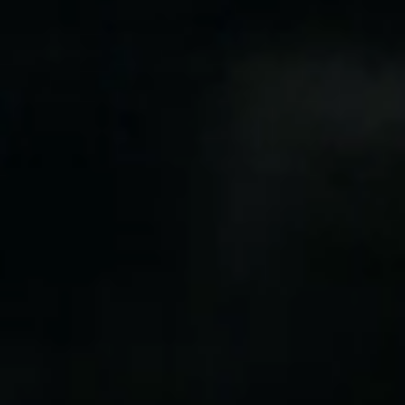
Spain
Español
Russia
Russian
Denmark
Danskere
English
Finland
Finnish
English