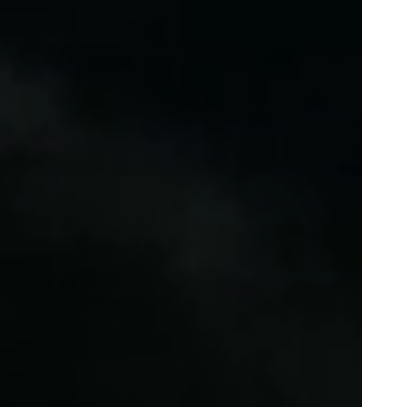
Portugal
Português
Poland
Polski
Sweden
Svenska
English