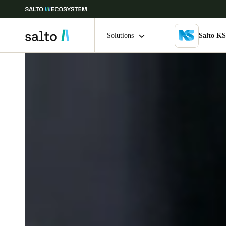
Solutions
Salto K
Sélectionnez vos paramètres de localisation et de langue
Europe
North America
Caribbean -
Global
France
|
Français
Germany
Deutsch
Ireland
English