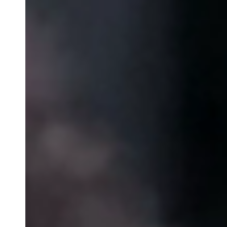
Belgium
Français
Nederlands
English
Italy
Italiano
Czech Republic
Čeština
Norway
Norsk
English
Enregistrer la nouvelle sélection comme choix par défaut