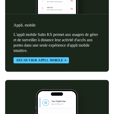
Sweden
Svenska
English
Appli. mobile
Norway
Norsk
English
L'appli mobile Salto KS permet aux usagers de gérer
et de surveiller à distance leur activité d'accès aux
Finland
portes dans une seule expérience d'appli mobile
intuitive.
Finnish
English
DÉCOUVRIR APPLI. MOBILE
Enregistrer la nouvelle sélection comme choix par défaut