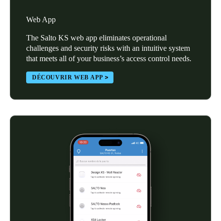
Portugal
Web App
Português
The Salto KS web app eliminates operational
challenges and security risks with an intuitive system
Italy
that meets all of your business’s access control needs.
Italiano
DÉCOUVRIR WEB APP
Russia
Russian
Poland
Polski
Czech Republic
Čeština
Denmark
Danskere
English