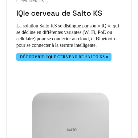
Périphériques
EN SAVOIR PLUS SUR LES FONCTIONNALITÉS DE SALTO
KS
IQle cerveau de Salto KS
La solution Salto KS se distingue par son « IQ », qui
se décline en différentes variantes (Wi-Fi, PoE ou
cellulaire) pour se connecter au cloud, et Bluetooth
pour se connecter à la serrure intelligente.
DÉCOUVRIR IQLE CERVEAU DE SALTO KS