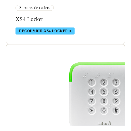
Serrures de casiers
XS4 Locker
DÉCOUVRIR XS4 LOCKER