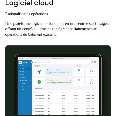
Logiciel cloud
United Kingdom
English
Rationaliser les opérations
Une plateforme logicielle cloud tout-en-un, centrée sur l’usager,
Ireland
offrant un contrôle ultime et s’intégrant parfaitement aux
English
opérations du bâtiment existant.
France
Français
Netherlands
Nederlands
English
Belgium
Français
Nederlands
English
Spain
Español