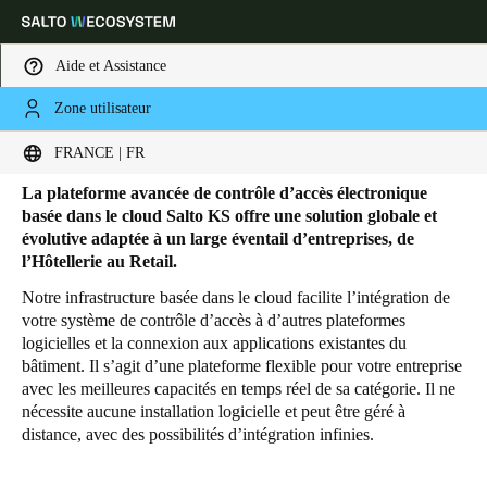
Aide et Assistance
Zone utilisateur
HOME
SOLUTIONS
SALTO KS
PRODUITS SALTO KS
Produits Salto KS
Sélectionnez vos paramètres de localisation et de langue
FRANCE | FR
La plateforme avancée de contrôle d’accès électronique
Europe
North America
Caribbean - Lati
Global
basée dans le cloud Salto KS offre une solution globale et
évolutive adaptée à un large éventail d’entreprises, de
l’Hôtellerie au Retail.
France
|
Français
Notre infrastructure basée dans le cloud facilite l’intégration de
votre système de contrôle d’accès à d’autres plateformes
logicielles et la connexion aux applications existantes du
Germany
bâtiment. Il s’agit d’une plateforme flexible pour votre entreprise
Deutsch
avec les meilleures capacités en temps réel de sa catégorie. Il ne
nécessite aucune installation logicielle et peut être géré à
Switzerland
distance, avec des possibilités d’intégration infinies.
Deutsch
Français
Italiano