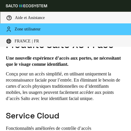
Aide et Assistance
Zone utilisateur
HOME
SOLUTIONS
SALTO XS4 FACE
PRODUITS SALTO XS4 FACE
Sélectionnez vos paramètres de localisation et de langue
FRANCE | FR
Produits Salto XS4 Face
Europe
North America
Caribbean - Lati
Global
Une nouvelle expérience d’accès aux portes, ne nécessitant
que le visage comme identifiant.
Conçu pour un accès simplifié, en utilisant uniquement la
France
|
Français
reconnaissance faciale pour l’entrée. En éliminant le besoin de
cartes d’accès physiques traditionnelles ou d’identifiants
mobiles, les usagers peuvent facilement accéder aux points
Germany
d’accès Salto avec leur identifiant facial unique.
Deutsch
Service Cloud
Switzerland
Deutsch
Français
Italiano
Fonctionnalités améliorées de contrôle d’accès