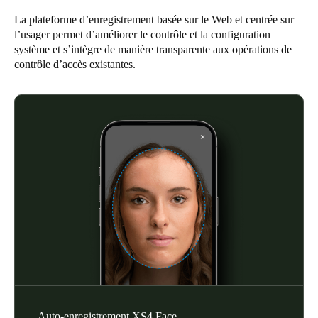
United Kingdom
La plateforme d’enregistrement basée sur le Web et centrée sur
English
l’usager permet d’améliorer le contrôle et la configuration
système et s’intègre de manière transparente aux opérations de
contrôle d’accès existantes.
Ireland
English
France
Français
Netherlands
Nederlands
English
Belgium
Français
Nederlands
English
Spain
Español
Auto-enregistrement XS4 Face