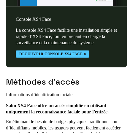
Sweden
Svenska
English
Console XS4 Face
Norway
La console XS4 Face facilite une installation simple et
rapide d’XS4 Face, tout en prenant en charge la
Norsk
English
surveillance et la maintenance du système.
Finland
DÉCOUVRIR CONSOLE XS4 FACE
Finnish
English
Méthodes d’accès
Enregistrer la nouvelle sélection comme choix par défaut
Informations d’identification faciale
Salto XS4 Face offre un accès simplifié en utilisant
uniquement la reconnaissance faciale pour l’entrée.
En éliminant le besoin de badges physiques traditionnels ou
d’identifiants mobiles, les usagers peuvent facilement accéder