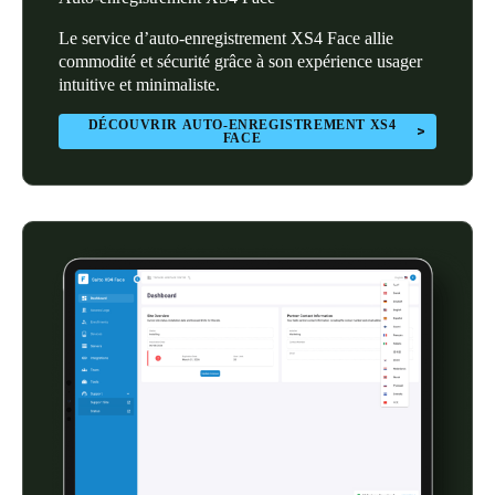
Portugal
Le service d’auto-enregistrement XS4 Face allie
Português
commodité et sécurité grâce à son expérience usager
intuitive et minimaliste.
Italy
DÉCOUVRIR AUTO-ENREGISTREMENT XS4
Italiano
FACE
Russia
Russian
Poland
Polski
Czech Republic
Čeština
Denmark
Danskere
English