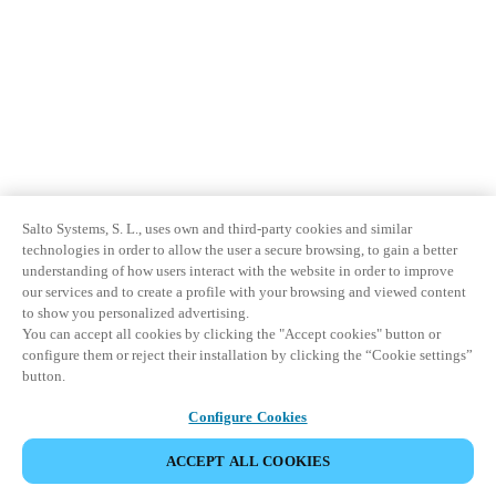
Sweden
Svenska
English
Norway
Norsk
English
Finland
Finnish
English
Salto Systems, S. L., uses own and third-party cookies and similar
technologies in order to allow the user a secure browsing, to gain a better
understanding of how users interact with the website in order to improve
our services and to create a profile with your browsing and viewed content
Salva nuova selezione come predefinita
to show you personalized advertising.
You can accept all cookies by clicking the "Accept cookies" button or
configure them or reject their installation by clicking the “Cookie settings”
button.
Configure Cookies
ACCEPT ALL COOKIES