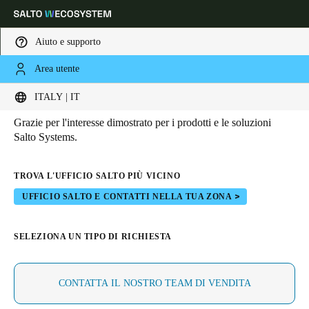
Aiuto e supporto
Area utente
HOME
CONTATTI
Contatti
Scegli la tua posizione e le impostazioni della lingua
ITALY | IT
Grazie per l'interesse dimostrato per i prodotti e le soluzioni
Europe
North America
Caribbean - Lati
Global
Salto Systems.
Italy
|
Italiano
TROVA L'UFFICIO SALTO PIÙ VICINO
UFFICIO SALTO E CONTATTI NELLA TUA ZONA
Germany
SELEZIONA UN TIPO DI RICHIESTA
Deutsch
Switzerland
CONTATTA IL NOSTRO TEAM DI VENDITA
Deutsch
Français
Italiano