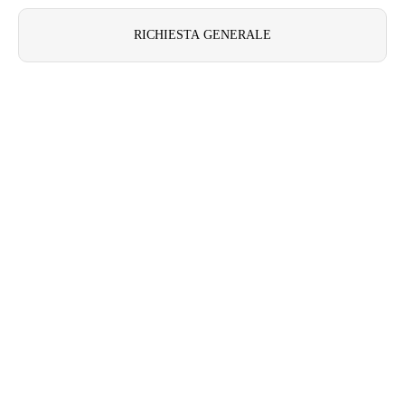
United Kingdom
RICHIESTA GENERALE
English
Ireland
English
France
Français
Netherlands
Nederlands
English
Belgium
Français
Nederlands
English
Spain
Español