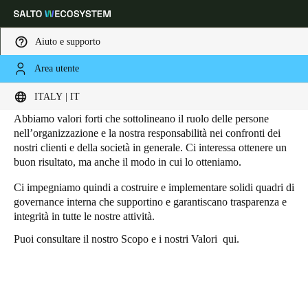
Aiuto e supporto
Area utente
HOME
SOSTENIBILITÀ - GOVERNANCE
Governance
Scegli la tua posizione e le impostazioni della lingua
ITALY | IT
Abbiamo valori forti che sottolineano il ruolo delle persone
Europe
North America
Caribbean - Lati
Global
nell’organizzazione e la nostra responsabilità nei confronti dei
nostri clienti e della società in generale. Ci interessa ottenere un
buon risultato, ma anche il modo in cui lo otteniamo.
Italy
|
Italiano
Ci impegniamo quindi a costruire e implementare solidi quadri di
governance interna che supportino e garantiscano trasparenza e
integrità in tutte le nostre attività.
Germany
Deutsch
Puoi consultare il nostro Scopo e i nostri Valori
qui
.
Switzerland
Deutsch
Français
Italiano