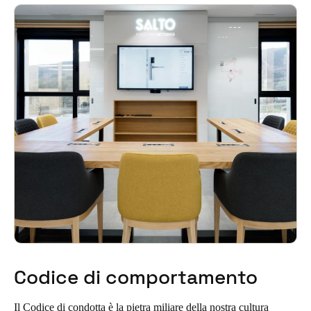
United Kingdom
English
Ireland
English
France
Français
Netherlands
Nederlands
English
Belgium
Français
Nederlands
English
Codice di comportamento
Spain
Español
Il Codice di condotta è la pietra miliare della nostra cultura