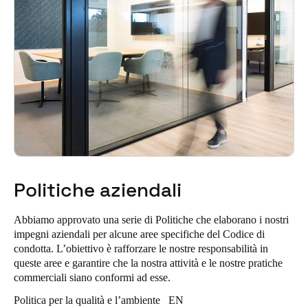
Sweden
Svenska
English
Norway
Norsk
English
Finland
Finnish
English
Politiche aziendali
Salva nuova selezione come predefinita
Abbiamo approvato una serie di Politiche che elaborano i nostri
impegni aziendali per alcune aree specifiche del Codice di
condotta. L’obiettivo è rafforzare le nostre responsabilità in
queste aree e garantire che la nostra attività e le nostre pratiche
commerciali siano conformi ad esse.
Politica per la qualità e l’ambiente
EN