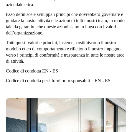
aziendale etica.
Portugal
Esso definisce e sviluppa i principi che dovrebbero governare e
Português
guidare la nostra attività e le azioni di tutti i nostri team, in modo
tale da garantire che queste azioni siano in linea con i valori
Italy
dell’organizzazione.
Italiano
Tutti questi valori e principi, insieme, costituiscono il nostro
modello etico di comportamento e riflettono il nostro impegno
Russia
verso i principi di conformità e trasparenza in tutte le nostre aree
Russian
di attività.
Codice di condotta EN - ES
Poland
Codice di condotta per i fornitori responsabili
: EN
- ES
Polski
Czech Republic
Čeština
Denmark
Danskere
English