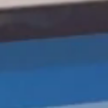
Spain
Español
Russia
Russian
Denmark
Danskere
English
Finland
Finnish
English