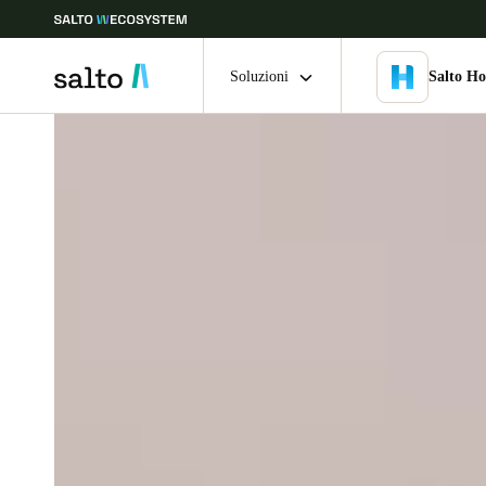
Soluzioni
Salto H
Scegli la tua posizione e le impostazioni della lingua
Europe
North America
Caribbean -
Global
Italy
|
Italiano
Germany
Deutsch
Ireland
English