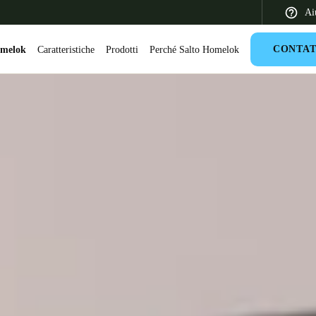
Ai
CONTAT
omelok
Caratteristiche
Prodotti
Perché Salto Homelok
 Latin America
Africa, Middle East, and India
Asia Pacific
Switzerland
Deutsch
Français
Italiano
France
Français