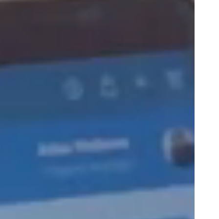
Portugal
Português
Poland
Polski
Sweden
Svenska
English