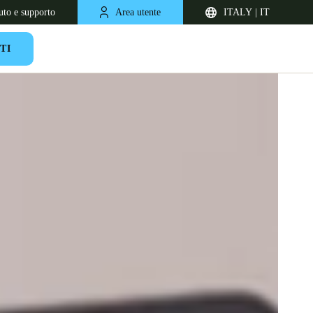
uto e supporto
Area utente
ITALY | IT
TI
United Kingdom
English
Netherlands
Nederlands
English