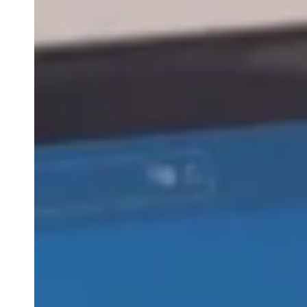
Belgium
Français
Nederlands
English
Italy
Italiano
Czech Republic
Čeština
Norway
Norsk
English
Salva nuova selezione come predefinita