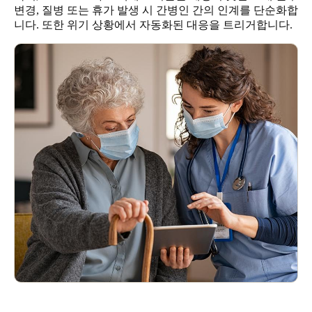
변경, 질병 또는 휴가 발생 시 간병인 간의 인계를 단순화합
Singapore
니다. 또한 위기 상황에서 자동화된 대응을 트리거합니다.
English
Hong Kong
English
Vietnam
Vietnamese
English
Japan
Japanese
Australia / New Zealand
English
Save new selection as default