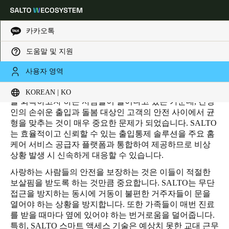
카카오톡
도움말 및 지원
HOME
INDUSTRIES
RESIDENTIAL
홈 케어/생활지원시설
홈 케어/생활지원시설
Choose your location and language settings
사용자 영역
시설이 아닌 자택에서 여생을 보내고 치료를 받으며 건강
KOREAN | KO
Europe
North America
Caribbean - Lati
Global
을 회복하고자 하는 사람들이 늘어나고 있는 가운데, 간병
인의 손쉬운 출입과 돌봄 대상인 고객의 안전 사이에서 균
형을 맞추는 것이 매우 중요한 문제가 되었습니다. SALTO
Korean
|
Korean
는 효율적이고 신뢰할 수 있는 출입통제 솔루션을 주요 홈
케어 서비스 공급자 플랫폼과 통합하여 제공하므로 비상
상황 발생 시 신속하게 대응할 수 있습니다.
China
사랑하는 사람들의 안전을 보장하는 것은 이들이 적절한
中文
보살핌을 받도록 하는 것만큼 중요합니다. SALTO는 무단
접근을 방지하는 동시에 거동이 불편한 거주자들이 문을
Korean
열어야 하는 상황을 방지합니다. 또한 가족들이 매번 진료
를 받을 때마다 옆에 있어야 하는 번거로움을 덜어줍니다.
Korean
English
특히, SALTO 스마트 액세스 기술은 예상치 못한 교대 근무